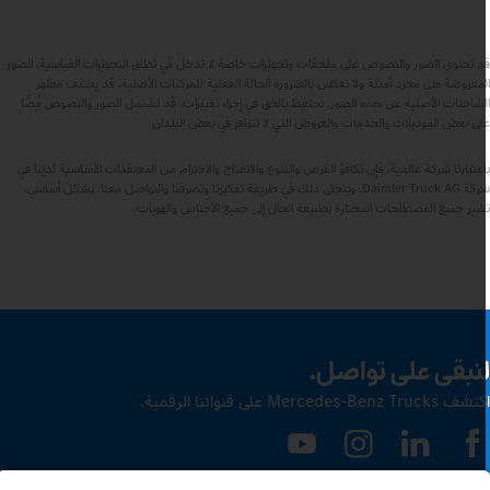
د تحتوي الصور والنصوص على ملحقات وتجهيزات خاصة لا تدخل في نطاق التجهيزات القياسية. الصور
لمعروضة هي مجرد أمثلة ولا تعكس بالضرورة الحالة الفعلية للمركبات الأصلية. قد يختلف مظهر
لشاحنات الأصلية عن هذه الصور. نحتفظ بالحق في إجراء تغييرات. قد تشتمل الصور والنصوص أيضًا
لى بعض الموديلات والخدمات والعروض التي لا تتوافر في بعض البلدان.
اعتبارنا شركة عالمية، فإن تكافؤ الفرص والتنوع والانفتاح والاحترام من المعتقدات الأساسية لدينا في
شركة Daimler Truck AG. ويتجلى ذلك في طريقة تفكيرنا وتصرفنا والتواصل معنا. بشكل أساسي،
شير جميع المصطلحات المختارة بطبيعة الحال إلى جميع الأجناس والهويات.
نبقى على تواصل.
ف Mercedes‑Benz Trucks على قنواتنا الرقمية.