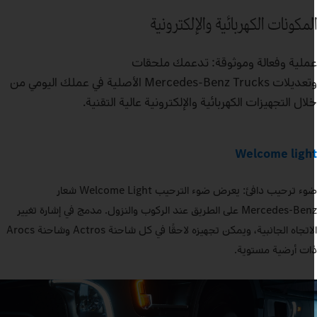
لمكونات الكهربائية والإلكترونية
ملية وفعالة وموثوقة: تدعمك ملحقات
وتعديلات Mercedes‑Benz Trucks الأصلية في عملك اليومي من
لال التجهيزات الكهربائية والإلكترونية عالية التقنية.
Welcome ligh
ضوء ترحيب دافئ: يعرض ضوء الترحيب Welcome Light شعار
Mercedes‑Benz على الطريق عند الركوب والنزول. مدمج في إشارة تغيير
الاتجاه الجانبية، ويمكن تجهيزه لاحقًا في كل شاحنة Actros وشاحنة Arocs
ات أرضية مستوية.