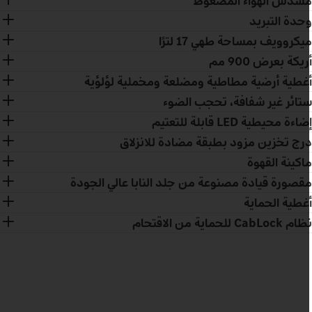
سدس الهواء المضغوط
حدة التبريد
يكروويف بمساحة طهي 17 لترًا
ريكة بعرض 900 مم
غطية أرضية مطاطية ومضلعة ومخملية لؤلؤية
تائر غير شفافة، تحجب الضوء
اءة محيطية LED قابلة للتعتيم
رج تخزين مزود بطبقة مضادة للانزلاق
اكينة القهوة
قصورة قيادة مصنوعة من جلد النابا عالي الجودة
غطية الحماية
 CabLock للحماية من الاقتحام