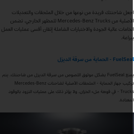
جعل شاحنتك فريدة من نوعها من خلال الملحقات والتعديلات
الأصلية من Mercedes‑Benz Trucks للمظهر الخارجي. تضمن
لخامات عالية الجودة والاختبارات الشاملة إتقان أقسى عمليات العمل
براعة.
ثر تنظيمًا، ومساحة تخزين أكبر – TruckLocker لشاحنة Actros.
ابلة للتعديل حسب الرغبة: ضوء الترحيب الحصري Welcome light.
FuelSe - الحماية من سرقة الديزل
يمنع FuelSeal بشكل موثوق اللصوص من سرقة الديزل من شاحنتك. يتم
تركيب جهاز الحماية - الملحقات الأصلية لشاحنات Mercedes‑Benz
Trucks - في فوهة ملء الخزان. ولا يؤثر ذلك على عمليات التزود بالوقود
لمعتادة.