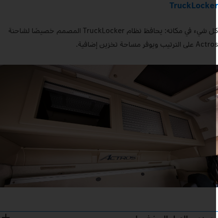
TruckLocke
كل شيء في مكانه: يحافظ نظام TruckLocker المصمم خصيصًا لشاحنة
Ac على الترتيب ويوفر مساحة تخزين إضافية.