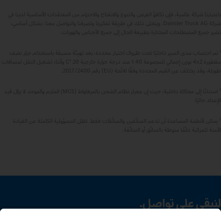
باعتبارنا شركة عالمية، فإن تكافؤ الفرص والتنوع والانفتاح والاحترام من المعتقدات الأساسية لدينا في
شركة Daimler Truck AG. ويتجلى ذلك في طريقة تفكيرنا وتصرفنا والتواصل معنا. بشكل أساسي،
تشير جميع المصطلحات المختارة بطبيعة الحال إلى جميع الأجناس والهويات.
1
تم احتساب مدى السير داخليًا تحت ظروف اختبار محددة، بعد تهيئة مسبقة باستخدام جرار نصف
مقطورة 4x2 بوزن إجمالي للمجموعة 40 t عند درجة حرارة خارجية 20 °C وأثناء تشغيل النقل لمسافات
طويلة، وقد يختلف عن القيم المحددة وفقًا للائحة (EU) رقم 2017/2400.
2
استنادًا إلى محاكاة داخلية، حيث إن معيار نظام الشحن بالميغاواط (MCS) الملزم والموحد لا يزال قيد
الإعداد حاليًا.
3
يمكن لأنظمة المساعدة أن تدعم السائقين والسائقات فقط. تظل المسؤولية الكاملة عن القيادة
الآمنة للمركبة دائمًا منوطة بالسائق أو السائقة.
لنبقى على تواصل.
اكتشف Mercedes‑Benz Trucks على قنواتنا الرقمية.