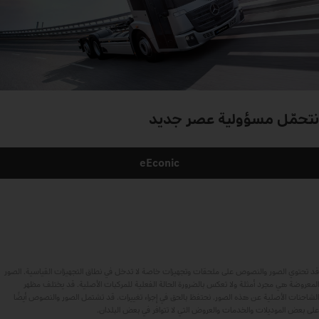
نتحمّل
مسؤولية
عصر
جديد
eEconic
قد تحتوي الصور والنصوص على ملحقات وتجهيزات خاصة لا تدخل في نطاق التجهيزات القياسية. الصور
المعروضة هي مجرد أمثلة ولا تعكس بالضرورة الحالة الفعلية للمركبات الأصلية. قد يختلف مظهر
الشاحنات الأصلية عن هذه الصور. نحتفظ بالحق في إجراء تغييرات. قد تشتمل الصور والنصوص أيضًا
على بعض الموديلات والخدمات والعروض التي لا تتوافر في بعض البلدان.