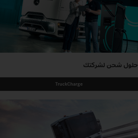
حلول شحن لشركتك
TruckCharge