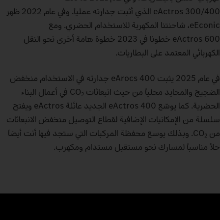
eActros 300/400 الذي أثبت جدارته عملياً. وفي عام 2022 ظهر
eEconic، شاحنتنا المكهربة للاستخدام الحضري. ومع
eActros 600 خطونا في 2023 خطوة هامة أخرى نحو النقل
الكهربائي المعتمد على البطاريات.
في عام 2025 يثبت eArocs 400 جدارته في الاستخدام منخفض
الضجيج والمحايد محلياً من حيث انبعاثات CO
في أعمال البناء
2
الحضرية. كما يوسّع eActros 400 الجديد عائلة eActros ويفتح
سلسلة من الإمكانيات الإضافية لقطاع التوصيل منخفض الانبعاثات
من CO
. وبذلك يوسع محفظة المركبات التي ستجد فيها أنت أيضاً
2
حلاً مناسباً لمسارك نحو مستقبل مستدام ومكهرب.