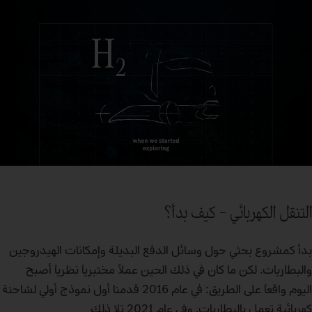
التنقل الكهربائي – كيف بدأ؟
بدأ كمشروع بحثي حول وسائل الدفع البديلة وإمكانات الهيدروجين
والبطاريات. لكن ما كان في ذلك الحين عملاً مختبرياً نظرياً أصبح
اليوم واقعاً على الطريق: في عام 2016 قدمنا أول نموذج أولي لشاحنة
كهربائية تعمل بالبطاريات. وفي عام 2021 تلا ذلك