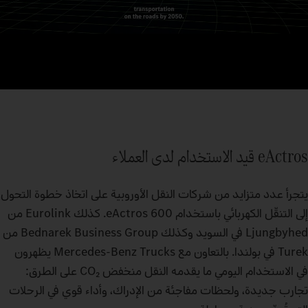
eActros قيد الاستخدام لدى العملاء
يتجرأ عدد متزايد من شركات النقل الأوروبية على اتخاذ خطوة التحول
إلى التنقّل الكهربائي باستخدام eActros 600. كذلك Eurolink من
Ljungbyhed في السويد وكذلك Bednarek Business Group من
Turek في بولندا. بالتعاون مع Mercedes‑Benz Trucks يظهرون
في الاستخدام اليومي ما يقدمه النقل منخفض CO₂ على الطرق:
تجارب جديدة، ولحظات مفاجئة من الإدراك، وأداء قوي في الرحلات