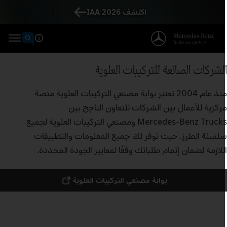
اكتشف IAA 2026
لشركات الصانعة للتركيبات العلوية
منذ عام 2004 تعتبر بوابة مصنعي التركيبات العلوية منصة
ركزية للأعمال بين الشركات للتعاون الناجح بين
Mercedes‑Benz Trucks ومصنعي التركيبات العلوية لجميع
لسلة الطرز. حيث توفر لك جميع المعلومات والتطبيقات
للازمة لضمان إتمام طلباتك وفقًا لمعايير الجودة المحددة.
بوابة مصنعي التركيبات العلوية