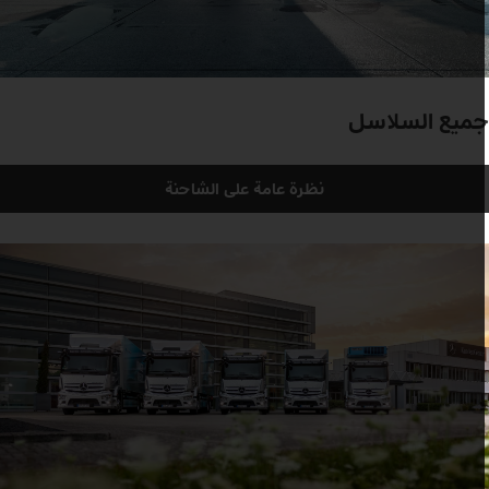
ميع السلاسل
نظرة عامة على الشاحنة