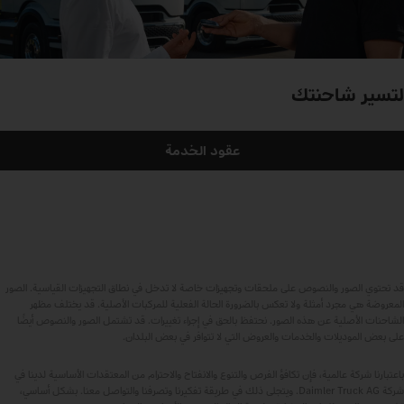
لتسير شاحنتك
عقود الخدمة
قد تحتوي الصور والنصوص على ملحقات وتجهيزات خاصة لا تدخل في نطاق التجهيزات القياسية. الصور
المعروضة هي مجرد أمثلة ولا تعكس بالضرورة الحالة الفعلية للمركبات الأصلية. قد يختلف مظهر
الشاحنات الأصلية عن هذه الصور. نحتفظ بالحق في إجراء تغييرات. قد تشتمل الصور والنصوص أيضًا
على بعض الموديلات والخدمات والعروض التي لا تتوافر في بعض البلدان.
باعتبارنا شركة عالمية، فإن تكافؤ الفرص والتنوع والانفتاح والاحترام من المعتقدات الأساسية لدينا في
شركة Daimler Truck AG. ويتجلى ذلك في طريقة تفكيرنا وتصرفنا والتواصل معنا. بشكل أساسي،