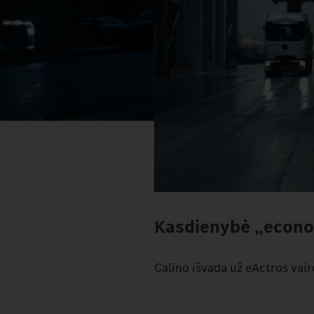
Kasdienybė „econo
Calino išvada už eActros vairo