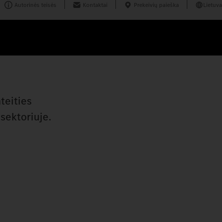
Autorinės teisės
Kontaktai
Prekeivių paieška
Lietuva
teities
 sektoriuje.