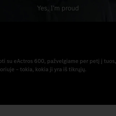
ti su eActros 600, pažvelgiame per petį į tuos,
riuje – tokia, kokia ji yra iš tikrųjų.