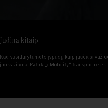
Judina kitaip
Kad susidarytumėte įspūdį, kaip jaučiasi važiuo
jau važiuoja. Patirk „eMobility“ transporto sekto