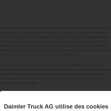
Les illustrations et les textes peuvent présenter des accessoires ou des options non
compris dans la composition de la fourniture de série. Les illustrations présentées
ne sont fournies qu'à titre d'exemple et ne sauraient correspondre obligatoirement à
l'état réel des véhicules d'origine. L'apparence des véhicules d'origine peut différer
de ces illustrations. Sous réserve de modifications. Les illustrations et les textes
peuvent également contenir des modèles, des prestations d'assistance, des services
et des produits qui ne sont pas proposés dans certains pays.
En tant qu'entreprise active à l'échelle internationale, l'égalité des chances, la
diversité, l'ouverture d'esprit et le respect font partie des convictions fondamentales
de Daimler Truck AG. Nous le montrons dans notre façon de penser, d'agir et de
communiquer. En principe, tous les termes choisis incluent évidemment tous les
sexes et toutes les identités.
1
Les systèmes d'assistance ne peuvent qu'assister les conductrices et conducteurs.
La responsabilité de la conduite en toute sécurité du véhicule incombe toujours
entièrement au conducteur ou à la conductrice.