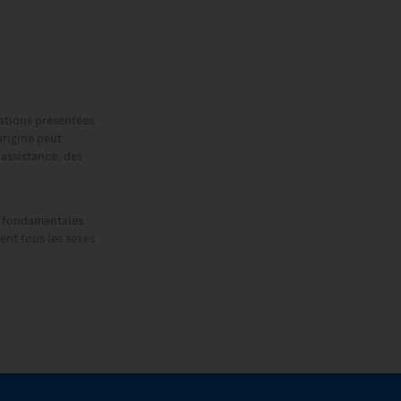
rations présentées
origine peut
'assistance, des
ns fondamentales
ent tous les sexes