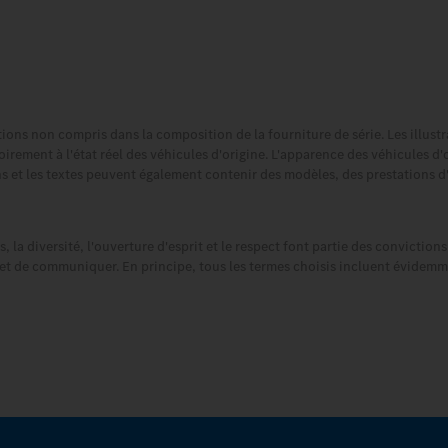
tions non compris dans la composition de la fourniture de série. Les illust
irement à l'état réel des véhicules d'origine. L'apparence des véhicules d'
ions et les textes peuvent également contenir des modèles, des prestations d
s, la diversité, l'ouverture d'esprit et le respect font partie des convictio
 et de communiquer. En principe, tous les termes choisis incluent évidemm