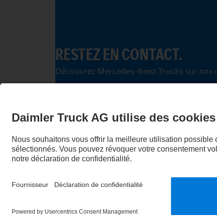
RESTEZ EN CONTACT.
Découvrez Mercedes‑Benz Trucks sur nos 
LANGUAGE
EN
FR
Fournisseur
Politique de confidentialité
Mentions l