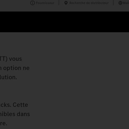
Fournisseur
Recherche de distributeur
Mali
TT) vous
n option ne
lution.
cks. Cette
nibles dans
re.