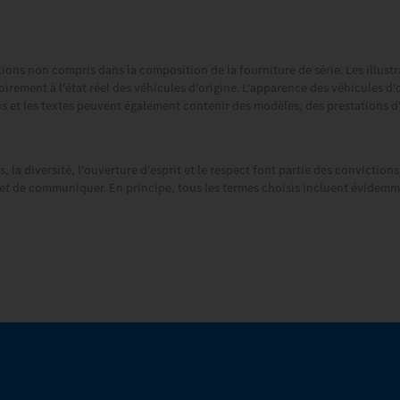
tions non compris dans la composition de la fourniture de série. Les illust
irement à l'état réel des véhicules d'origine. L'apparence des véhicules d'
ions et les textes peuvent également contenir des modèles, des prestations d
s, la diversité, l'ouverture d'esprit et le respect font partie des convictio
 et de communiquer. En principe, tous les termes choisis incluent évidemm