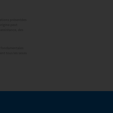
rations présentées
origine peut
'assistance, des
ns fondamentales
ent tous les sexes