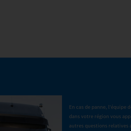
En cas de panne, l'équipe 
dans votre région vous app
autres questions relatives