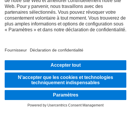
RESTEZ EN CONTACT.
Découvrez Mercedes‑Benz Trucks sur nos canaux
numériques.
LANGUAGE
EN
FR
Fournisseur