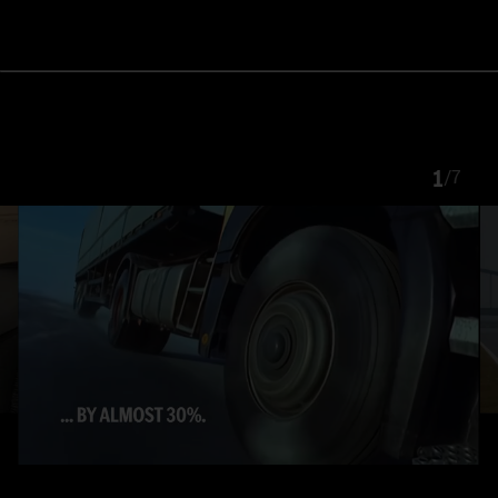
1
/
7