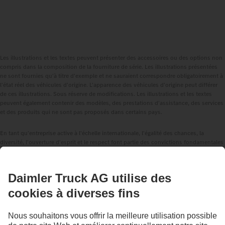
Les illustrations et les textes peuvent présenter des accessoires ou des options non
compris dans la composition de la fourniture de série. Les illustrations présentées
ne sont fournies qu'à titre d'exemple et ne sauraient correspondre obligatoirement à
l'état réel des véhicules d'origine. L'apparence des véhicules d'origine peut différer
de ces illustrations. Sous réserve de modifications. Les illustrations et les textes
peuvent également contenir des modèles, des prestations d'assistance, des services
et des produits qui ne sont pas proposés dans certains pays.
En tant qu'entreprise active à l'échelle internationale, l'égalité des chances, la
diversité, l'ouverture d'esprit et le respect font partie des convictions fondamentales
de Daimler Truck AG. Nous le montrons dans notre façon de penser, d'agir et de
communiquer. En principe, tous les termes choisis incluent évidemment tous les
sexes et toutes les identités.
1
Les systèmes d'assistance à la conduite ne peuvent que soutenir les conductrices
et conducteurs. La responsabilité de la conduite sûre du véhicule incombe toujours
entièrement à la conductrice ou au conducteur.