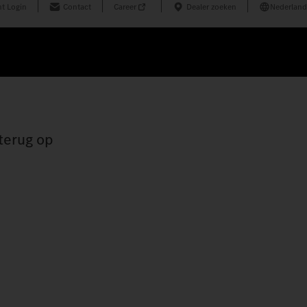
t Login
Contact
Career
Dealer zoeken
Nederland
terug op