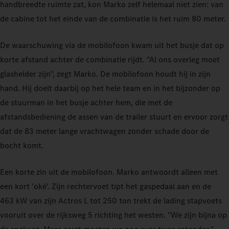
handbreedte ruimte zat, kon Marko zelf helemaal niet zien: van
de cabine tot het einde van de combinatie is het ruim 80 meter.
De waarschuwing via de mobilofoon kwam uit het busje dat op
korte afstand achter de combinatie rijdt. "Al ons overleg moet
glashelder zijn", zegt Marko. De mobilofoon houdt hij in zijn
hand. Hij doelt daarbij op het hele team en in het bijzonder op
de stuurman in het busje achter hem, die met de
afstandsbediening de assen van de trailer stuurt en ervoor zorgt
dat de 83 meter lange vrachtwagen zonder schade door de
bocht komt.
Een korte zin uit de mobilofoon. Marko antwoordt alleen met
een kort 'oké'. Zijn rechtervoet tipt het gaspedaal aan en de
463 kW van zijn Actros L tot 250 ton trekt de lading stapvoets
vooruit over de rijksweg 5 richting het westen. "We zijn bijna op