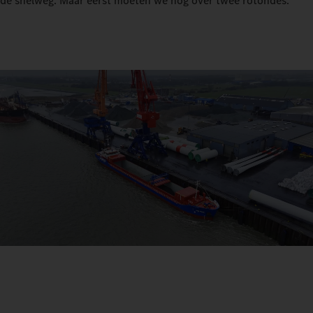
de snelweg. Maar eerst moeten we nog over twee rotondes."