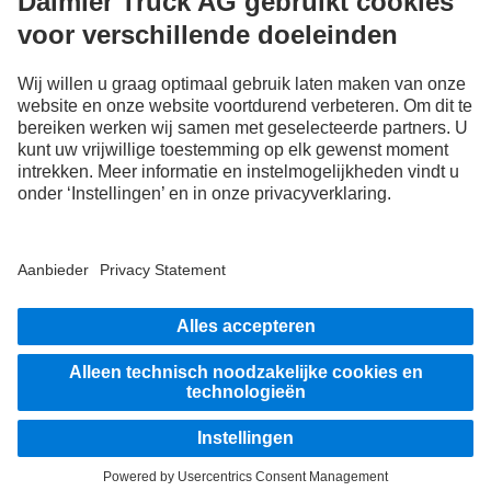
Aanbieder
Privacy Statement
Disclaimer
EU Data Act
Privacy Statement pechhulp
Gegevensbescherming testvoertuigen
Overige privacyverklaringen
Klokkenluiderssysteem
Gebruiksvoorwaarden
© 2026 Daimler Truck AG. Alle rechten voorbehouden.