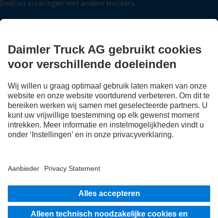
Deel nu ervaringen met andere truckers.
Stap in
Aanbieder
Privacy Statement
Disclaimer
EU Data Act
Privacy Statement pechhulp
Gegevensbescherming testvoertuigen
Overige privacyverklaringen