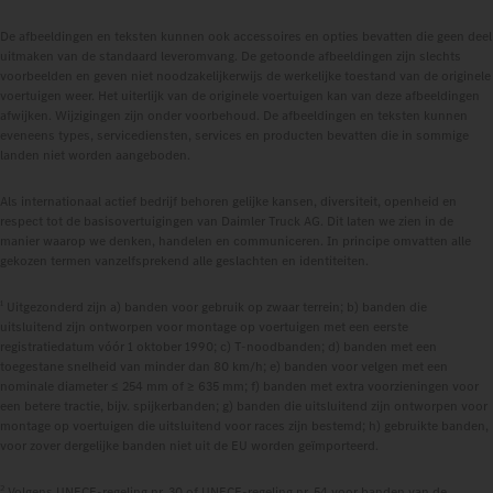
De afbeeldingen en teksten kunnen ook accessoires en opties bevatten die geen deel
uitmaken van de standaard leveromvang. De getoonde afbeeldingen zijn slechts
voorbeelden en geven niet noodzakelijkerwijs de werkelijke toestand van de originele
voertuigen weer. Het uiterlijk van de originele voertuigen kan van deze afbeeldingen
afwijken. Wijzigingen zijn onder voorbehoud. De afbeeldingen en teksten kunnen
eveneens types, servicediensten, services en producten bevatten die in sommige
landen niet worden aangeboden.
Als internationaal actief bedrijf behoren gelijke kansen, diversiteit, openheid en
respect tot de basisovertuigingen van Daimler Truck AG. Dit laten we zien in de
manier waarop we denken, handelen en communiceren. In principe omvatten alle
gekozen termen vanzelfsprekend alle geslachten en identiteiten.
1
Uitgezonderd zijn a) banden voor gebruik op zwaar terrein; b) banden die
uitsluitend zijn ontworpen voor montage op voertuigen met een eerste
registratiedatum vóór 1 oktober 1990; c) T-noodbanden; d) banden met een
toegestane snelheid van minder dan 80 km/h; e) banden voor velgen met een
nominale diameter ≤ 254 mm of ≥ 635 mm; f) banden met extra voorzieningen voor
een betere tractie, bijv. spijkerbanden; g) banden die uitsluitend zijn ontworpen voor
montage op voertuigen die uitsluitend voor races zijn bestemd; h) gebruikte banden,
voor zover dergelijke banden niet uit de EU worden geïmporteerd.
2
Volgens UNECE-regeling nr. 30 of UNECE-regeling nr. 54 voor banden van de