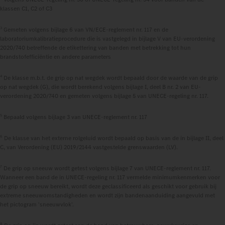
klassen C1, C2 of C3
3
Gemeten volgens bijlage 6 van VN/ECE-reglement nr. 117 en de
laboratoriumkalibratieprocedure die is vastgelegd in bijlage V van EU-verordening
2020/740 betreffende de etikettering van banden met betrekking tot hun
brandstofefficiëntie en andere parameters
4
De klasse m.b.t. de grip op nat wegdek wordt bepaald door de waarde van de grip
op nat wegdek (G), die wordt berekend volgens bijlage I, deel B nr. 2 van EU-
verordening 2020/740 en gemeten volgens bijlage 5 van UNECE-regeling nr. 117.
5
Bepaald volgens bijlage 3 van UNECE-reglement nr. 117
6
De klasse van het externe rolgeluid wordt bepaald op basis van de in bijlage II, deel
C, van Verordening (EU) 2019/2144 vastgestelde grenswaarden (LV).
7
De grip op sneeuw wordt getest volgens bijlage 7 van UNECE-reglement nr. 117.
Wanneer een band de in UNECE-regeling nr. 117 vermelde minimumkenmerken voor
de grip op sneeuw bereikt, wordt deze geclassificeerd als geschikt voor gebruik bij
extreme sneeuwomstandigheden en wordt zijn bandenaanduiding aangevuld met
het pictogram 'sneeuwvlok'.
8