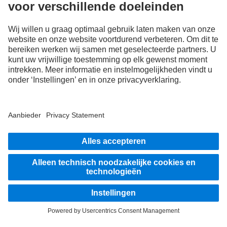
Stap in
Aanbieder
Privacy Statement
Disclaimer
EU Data Act
Privacy Statement pechhulp
Gegevensbescherming testvoertuigen
Overige privacyverklaringen
Klokkenluiderssysteem