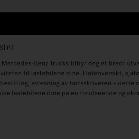
ster
 Mercedes-Benz Trucks tilbyr deg et bredt utva
viteten til lastebilene dine. Flåteoversikt, sjå
bestilling, avlesning av fartsskriveren – dette
 bruke lastebilene dine på en forutseende og øk