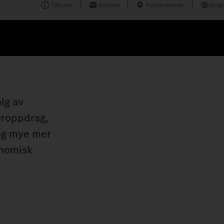
Tilbyder
Kontakt
Forhandlersøk
Norge
lg av
føroppdrag,
 og mye mer
onomisk