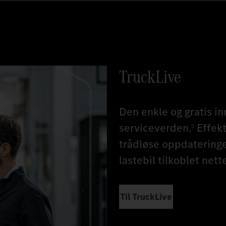
TruckLive
Den enkle og gratis i
serviceverden.
Effekt
2
trådløse oppdateringe
lastebil tilkoblet nette
Til TruckLive