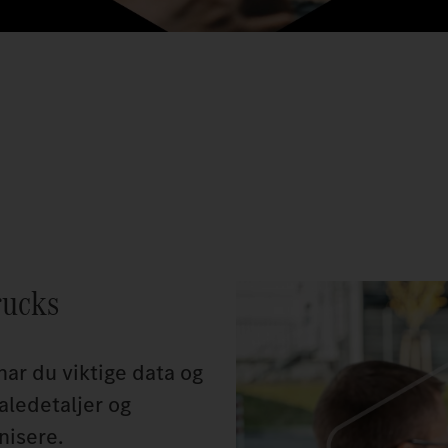
rucks
ar du viktige data og
taledetaljer og
nisere.