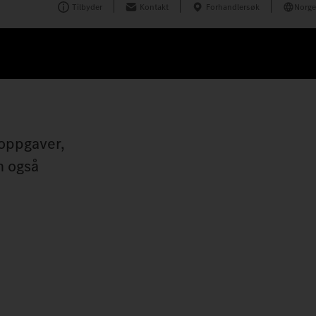
Tilbyder
Kontakt
Forhandlersøk
Norge
 oppgaver,
n også