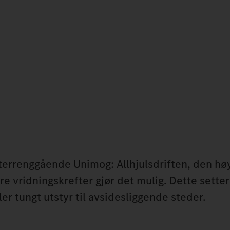
r terrenggående Unimog: Allhjulsdriften, den hø
e vridningskrefter gjør det mulig. Dette setter
er tungt utstyr til avsidesliggende steder.