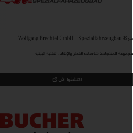
Wolfgang Brechtel GmbH – Spezialfahrzeugba
جموعة المنتجات: شاحنات القطر والإنقاذ، التقنية البيئية
اكتشفها الآن