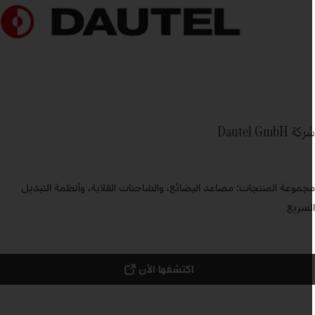
كة Dautel GmbH
جموعة المنتجات: مصاعد البضائع، والشاحنات القلابة، وأنظمة التبديل
لسريع
اكتشفها الآن