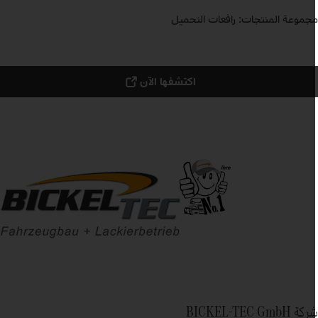
جموعة المنتجات: رافعات التحميل
اكتشفها الآن
ة BICKEL-TEC GmbH