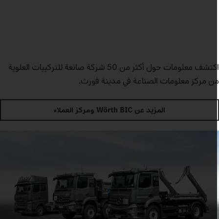
اكتشف معلومات حول أكثر من 50 شركة صانعة للتركيبات العلوية
ن مركز معلومات الصناعة في مدينة فورث.
المزيد عن Wörth BIC ومركز العملاء