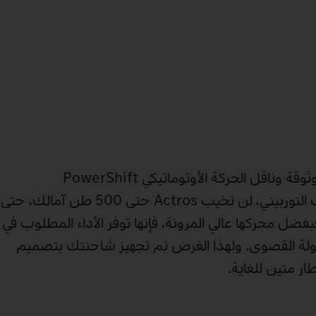
بفضل محركاتها القوية والموثوقة وناقل الحركة الأوتوماتيكي PowerShift
Advanced وقابض المثبت التوربيني، لن تخيب Actros حتى 500 طن آمالك، حتى
بفضل محركها عالي المرونة، فإنها توفر الأداء المطلوب في
مولة القصوى. ولهذا الغرض تم تجهيز شاحنتك بتصميم
ر متين للغاية.