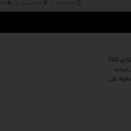
مقدم الخدمة
البحث عن وكيل
عُمان
شاحنة Actros للنقل الثقيل قوية ومرنة ومريحة. وهي متوفرة بثلاثة طرز بوزن إجمالي يصل إلى 180 طنًا أو 250 طنًا أو 500
لذي تريده
علاوة على