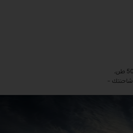
بفضل برامج القيادة القابلة للتغيير والمحرك القوي، يمكنك أيضًا نقل الحمولة الثقيلة للغاية بشاحنة Actros حتى 500 طن.
ول على المزيد من شاحنتك –