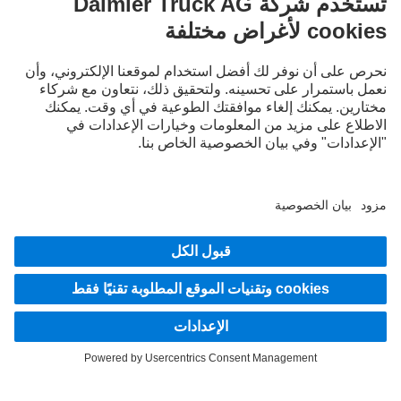
أنظمة المساعدة
قد تحتوي الصور والنصوص على ملحقات وتجهيزات خاصة لا تدخل في نطاق التجهيزات القياسية. الصور
المعروضة هي مجرد أمثلة ولا تعكس بالضرورة الحالة الفعلية للمركبات الأصلية. قد يختلف مظهر
الشاحنات الأصلية عن هذه الصور. نحتفظ بالحق في إجراء تغييرات. قد تشتمل الصور والنصوص أيضًا
على بعض الموديلات والخدمات والعروض التي لا تتوافر في بعض البلدان.
باعتبارنا شركة عالمية، فإن تكافؤ الفرص والتنوع والانفتاح والاحترام من المعتقدات الأساسية لدينا في
شركة Daimler Truck AG. ويتجلى ذلك في طريقة تفكيرنا وتصرفنا والتواصل معنا. بشكل أساسي،
تشير جميع المصطلحات المختارة بطبيعة الحال إلى جميع الأجناس والهويات.
لنبقى على تواصل.