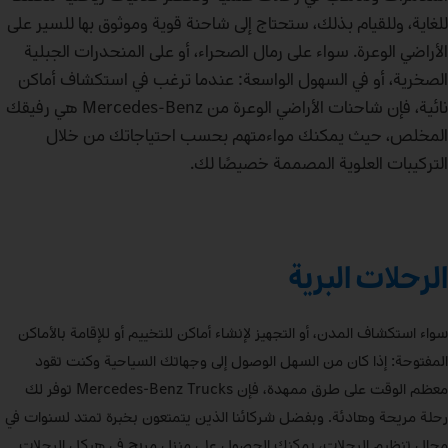
للغاية، وللقيام بذلك، ستحتاج إلى شاحنة قوية وموثوق بها للسير على
الأراضي الوعرة. سواء على رمال الصحراء، أو على المنحدرات الجبلية
الصخرية، أو في السهول الواسعة: عندما ترغب في استكشاف أماكن
نائية، فإن شاحنات الأراضي الوعرة من Mercedes-Benz هي رفيقك
المخلص، حيث يمكنك مواءمتهم بحسب احتياجاتك من خلال
التركيبات العلوية المصممة خصيصًا لك.
الرحلات البرية
سواء استكشاف المدن، أو التجهيز لإنشاء أماكن للتخييم أو للإقامة بالأماكن
المفتوحة: إذا كان من السهل الوصول إلى وجهاتك السياحية وكنت تقود
معظم الوقت على طرق ممهدة، فإن Mercedes‑Benz Trucks توفر لك
رحلة مريحة وهادئة. وبفضل شركائنا الذين يتمتعون بخبرة تمتد لسنوات في
مجال تنظيم الرحلات، يمكنك الحصول على منزل مريح في هيكل الرحلات.