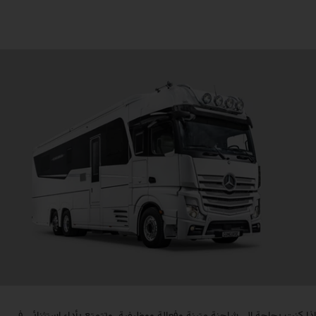
إذا كنت بحاجة إلى شاحنة متينة وفعالة ووظيفية، وتتمتع بأداء استثنائي في