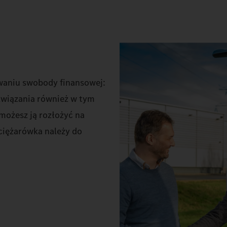
waniu swobody finansowej:
związania również w tym
możesz ją rozłożyć na
 ciężarówka należy do