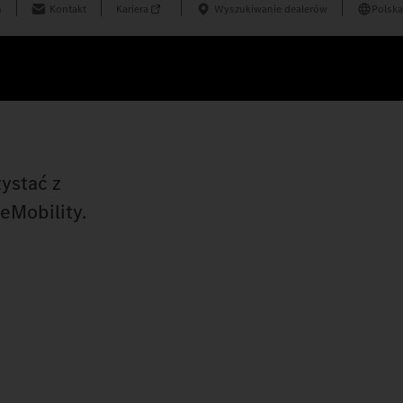
n
Kontakt
Kariera
Wyszukiwanie dealerów
Polska
ystać z
eMobility.