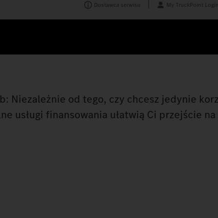
Dostawca serwisu
My TruckPoint Logi
: Niezależnie od tego, czy chcesz jedynie korz
e usługi finansowania ułatwią Ci przejście na 