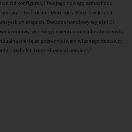
jscu: Od konfiguracji Twojego nowego samochodu
 umowy – Twój dealer Mercedes‑Benz Trucks jest
szystkich etapach. Doradca handlowy wyjaśni Ci
trwania umowy, przebieg i ewentualne nadpłaty kredytu.
widualną ofertę za pośrednictwem własnego dostawcy
ta – Daimler Truck Financial Services.
1