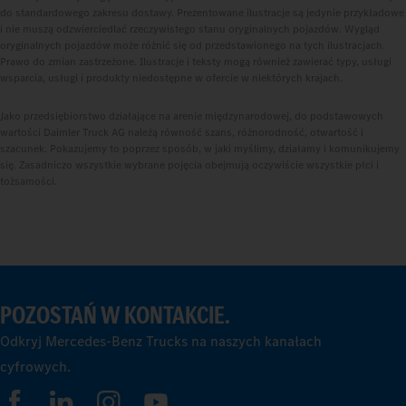
do standardowego zakresu dostawy. Prezentowane ilustracje są jedynie przykładowe
i nie muszą odzwierciedlać rzeczywistego stanu oryginalnych pojazdów. Wygląd
oryginalnych pojazdów może różnić się od przedstawionego na tych ilustracjach.
Prawo do zmian zastrzeżone. Ilustracje i teksty mogą również zawierać typy, usługi
wsparcia, usługi i produkty niedostępne w ofercie w niektórych krajach.
Jako przedsiębiorstwo działające na arenie międzynarodowej, do podstawowych
wartości Daimler Truck AG należą równość szans, różnorodność, otwartość i
szacunek. Pokazujemy to poprzez sposób, w jaki myślimy, działamy i komunikujemy
się. Zasadniczo wszystkie wybrane pojęcia obejmują oczywiście wszystkie płci i
tożsamości.
POZOSTAŃ W KONTAKCIE.
Odkryj Mercedes-Benz Trucks na naszych kanałach
cyfrowych.