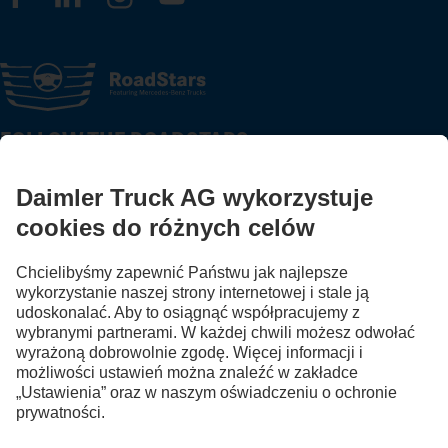
FOLLOW THE ROADSTARS.
Wymień się doświadczeniami z innymi kierowcami
ciężarówek.
Wsiądź
Dostawca serwisu
Ochrona danych