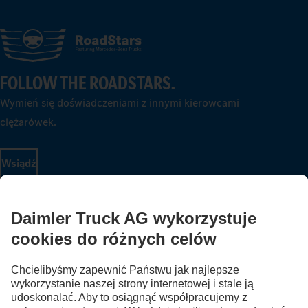
FOLLOW THE ROADSTARS.
Wymień się doświadczeniami z innymi kierowcami
ciężarówek.
Wsiądź
Dostawca serwisu
Ochrona danych
Informacje prawne