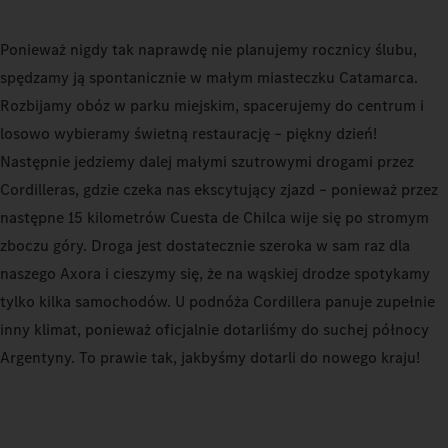
Ponieważ nigdy tak naprawdę nie planujemy rocznicy ślubu,
spędzamy ją spontanicznie w małym miasteczku Catamarca.
Rozbijamy obóz w parku miejskim, spacerujemy do centrum i
losowo wybieramy świetną restaurację – piękny dzień!
Następnie jedziemy dalej małymi szutrowymi drogami przez
Cordilleras, gdzie czeka nas ekscytujący zjazd – ponieważ przez
następne 15 kilometrów Cuesta de Chilca wije się po stromym
zboczu góry. Droga jest dostatecznie szeroka w sam raz dla
naszego Axora i cieszymy się, że na wąskiej drodze spotykamy
tylko kilka samochodów. U podnóża Cordillera panuje zupełnie
inny klimat, ponieważ oficjalnie dotarliśmy do suchej północy
Argentyny. To prawie tak, jakbyśmy dotarli do nowego kraju!