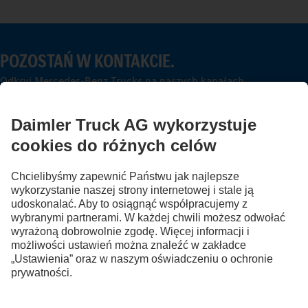
POZOSTAŃ W KONTAKCIE.
Odkryj Mercedes-Benz Trucks na naszych kanałach
cyfrowych.
FOLLOW THE ROADSTARS.
Wymień się doświadczeniami z innymi kierowcami
ciężarówek.
Wsiądź