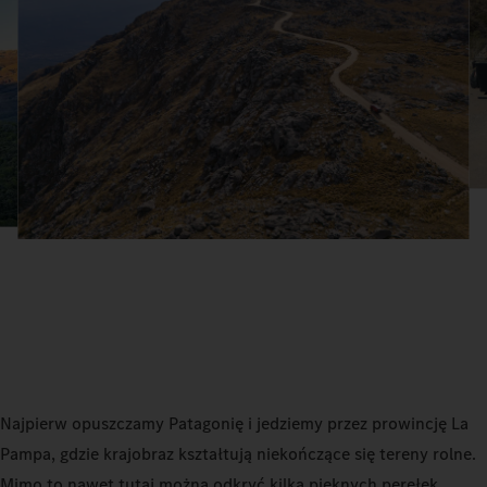
Najpierw opuszczamy Patagonię i jedziemy przez prowincję La
Pampa, gdzie krajobraz kształtują niekończące się tereny rolne.
Mimo to nawet tutaj można odkryć kilka pięknych perełek