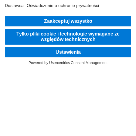
Dostawca serwisu
Ochrona danych
Informacje prawne
EU Data Act
Ustawa o Usługach Cyfrowych („DSA”)
Ochrona danych Mercedes-Benz Trucks Service24h
Ochrona danych, pojazdy testowe
Dalsza polityka prywatności
System informowania o nieprawidłowościach