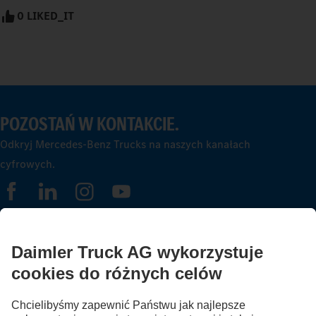
0 LIKED_IT
POZOSTAŃ W KONTAKCIE.
Odkryj Mercedes-Benz Trucks na naszych kanałach
cyfrowych.
FOLLOW THE ROADSTARS.
Wymień się doświadczeniami z innymi kierowcami