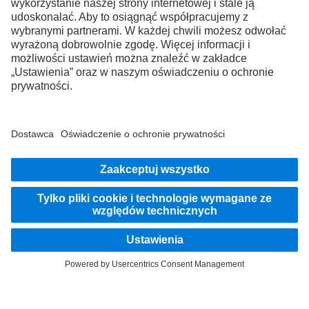
ciężarówek.
Wsiądź
Dostawca serwisu
Ochrona danych
Informacje prawne
EU Data Act
Ustawa o Usługach Cyfrowych („DSA”)
Ochrona danych Mercedes-Benz Trucks Service24h
Ochrona danych, pojazdy testowe