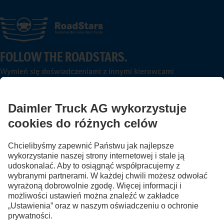
FOLLOW THE ROADSTARS.
Wymień się doświadczeniami z innymi kierowcami
ciężarówek.
Wsiądź
Dostawca serwisu
Ochrona danych
Informacje prawne