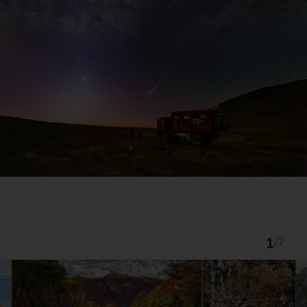
1
/
7