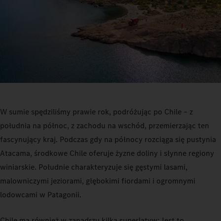
W sumie spędziliśmy prawie rok, podróżując po Chile – z
południa na północ, z zachodu na wschód, przemierzając ten
fascynujący kraj. Podczas gdy na północy rozciąga się pustynia
Atacama, środkowe Chile oferuje żyzne doliny i słynne regiony
winiarskie. Południe charakteryzuje się gęstymi lasami,
malowniczymi jeziorami, głębokimi fiordami i ogromnymi
lodowcami w Patagonii.
Chile ma również w zanadrzu kilka superlatyw: Jest to