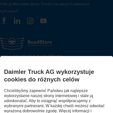
Odkryj Mercedes-Benz Trucks na naszych kanałach
cyfrowych.
FOLLOW THE ROADSTARS.
Wymień się doświadczeniami z innymi kierowcami
ciężarówek.
Wsiądź