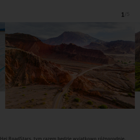
1
/
5
Hej RoadStars, tym razem będzie wyjątkowo różnorodnie.