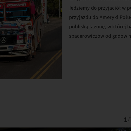
Jedziemy do przyjaciół w p
przyjazdu do Ameryki Poł
pobliską lagunę, w której h
spacerowiczów od gadów m
1
/