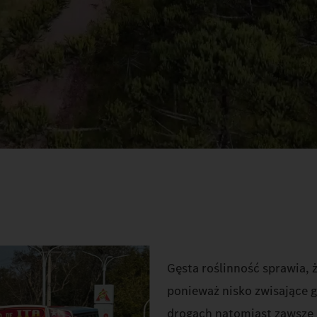
Gęsta roślinność sprawia, 
ponieważ nisko zwisające g
drogach natomiast zawsze j