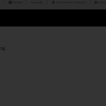
n
Kontakt
Kariera
Wyszukiwanie dealerów
Polska
raj