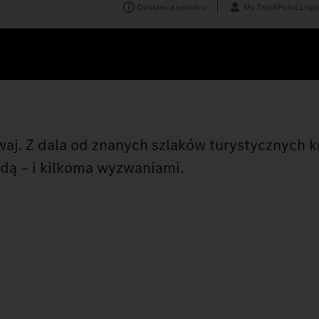
Dostawca serwisu
My TruckPoint Logi
j. Z dala od znanych szlaków turystycznych k
dą – i kilkoma wyzwaniami.