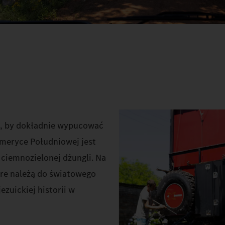
o, by dokładnie wypucować
Ameryce Południowej jest
 ciemnozielonej dżungli. Na
óre należą do światowego
zuickiej historii w