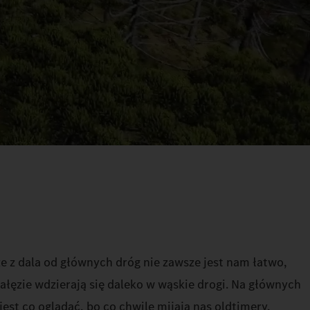
że z dala od głównych dróg nie zawsze jest nam łatwo,
ałęzie wdzierają się daleko w wąskie drogi. Na głównych
est co oglądać, bo co chwilę mijają nas oldtimery.