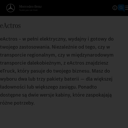
Kalkulator zasięgu
eActros
DOCIERA DALEJ, NIŻ MYŚL
eActros – w pełni elektryczny, wydajny i gotowy do
Im większy zasięg przy jednym naładowaniu bate
twojego zastosowania. Niezależnie od tego, czy w
zawieźć twój eActros.
transporcie regionalnym, czy w międzynarodowym
transporcie dalekobieżnym, z eActros znajdziesz
eTruck, który pasuje do twojego biznesu. Masz do
wyboru dwa lub trzy pakiety baterii — dla większej
ładowności lub większego zasięgu. Ponadto
dostępne są dwie wersje kabiny, które zaspokajają
różne potrzeby.