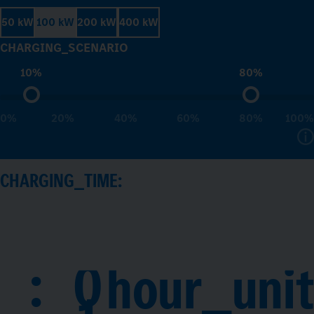
50 kW
100 kW
200 kW
400 kW
CHARGING_SCENARIO
10%
80%
0%
20%
40%
60%
80%
100%
CHARGING_TIME:
:
0
hour_unit