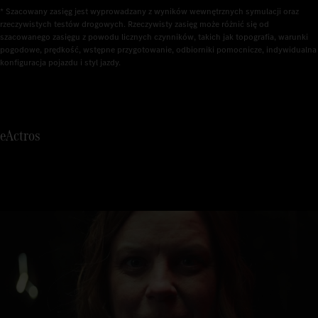
3
* Szacowany zasięg jest wyprowadzany z wyników wewnętrznych symulacji oraz 
4
rzeczywistych testów drogowych. Rzeczywisty zasięg może różnić się od 
szacowanego zasięgu z powodu licznych czynników, takich jak topografia, warunki 
pogodowe, prędkość, wstępne przygotowanie, odbiorniki pomocnicze, indywidualna 
5
konfiguracja pojazdu i styl jazdy.
6
7
eActros
8
9
0
1
2