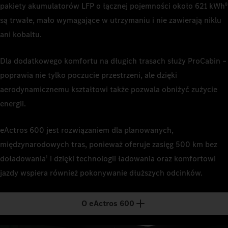
pakiety akumulatorów LFP o łącznej pojemności około 621 kWh
8
4
Czas łado
użytkowych
są trwałe, mało wymagające w utrzymaniu i nie zawierają niklu
ani kobaltu.
Dla dodatkowego komfortu na długich trasach służy ProCabin –
poprawia nie tylko poczucie przestrzeni, ale dzięki
aerodynamicznemu kształtowi także pozwala obniżyć zużycie
energii.
eActros 600 jest rozwiązaniem dla planowanych,
międzynarodowych tras, ponieważ oferuje zasięg 500 km bez
doładowania
i dzięki technologii ładowania oraz komfortowi
1
jazdy wspiera również pokonywanie dłuższych odcinków.
O eActros 600