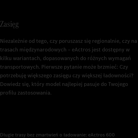
3
danych
Odpowi
danych
4
ładunk
Zasięg
Odpowi
Podwoz
5
4000 
danych
Odpowi
Niezależnie od tego, czy poruszasz się regionalnie, czy na
ładunk
danych
Ciągnik
trasach międzynarodowych – eActros jest dostępny w
3700 
6
platfo
kilku wariantach, dopasowanych do różnych wymagań
Kabina kie
transportowych. Pierwsze pytanie może brzmieć: Czy
2,3 m, 
Ciągnik
7
potrzebuję większego zasięgu czy większej ładowności?
4000 
170 mm
Kabina kie
Ciągnik
Dowiedz się, który model najlepiej pasuje do Twojego
3700 
2,3 m, 
profilu zastosowania.
Akumulato
8
170 mm
LFP (li
Kabina kie
Akumulato
Liczba pa
2,5 m, 
9
Kabina kie
LFP (li
3
ProCabi
2,5 m, 
Liczba pa
podłog
ProCabi
Zainstalo
Długie trasy bez zmartwień o ładowanie: eActros 600