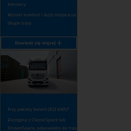
kierowcy
Wysoki komfort i dużo miejsca na
długie trasy
Dowiedz się więcej
Trzy pakiety baterii (621 kWh)
8
Dostępny z ClassicSpace lub
StreamSpace, odpowiedni do tras