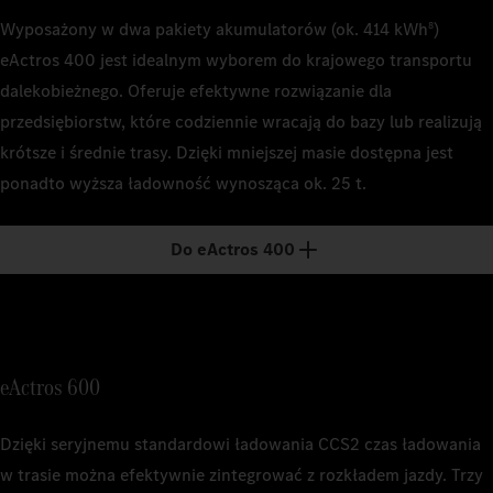
Zasięg
Wyposażony w dwa pakiety akumulatorów (ok. 414 kWh
)
8
–
Ładowno
eActros 400 jest idealnym wyborem do krajowego transportu
ok. 25 t
1
Pojemność
Ładowno
1
dalekobieżnego. Oferuje efektywne rozwiązanie dla
Pojemność
Może ona r
Może się r
ok. 22 t
przedsiębiorstw, które codziennie wracają do bazy lub realizują
2
Czas łado
krótsze i średnie trasy. Dzięki mniejszej masie dostępna jest
2
Czas łado
pojazdów 
pojazdów 
ponadto wyższa ładowność wynosząca ok. 25 t.
natężeniu 
o prądzie 
1
Pojemność
Do eActros 400
Może się o
1
Nominaln
ramowych. 
2
Czas łado
ciężkich 
ładowania
2
Szacowan
drogowych.
takich jak
eActros 600
indywidual
Dzięki seryjnemu standardowi ładowania CCS2 czas ładowania
3
Oparte na
System (MC
w trasie można efektywnie zintegrować z rozkładem jazdy. Trzy