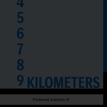
4
5
6
7
8
0
9
KILOMETERS
1
2
Porównaj warianty