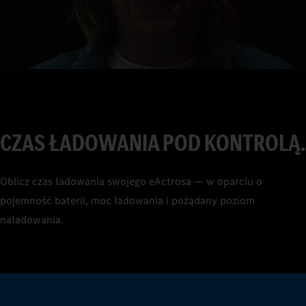
3
4
5
6
7
CZAS ŁADOWANIA POD KONTROLĄ.
8
Oblicz czas ładowania swojego eActrosa — w oparciu o
9
pojemność baterii, moc ładowania i pożądany poziom
naładowania.