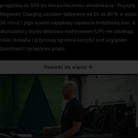
0
2
podłog
621 kWh
przejeżdża do 500 km bez konieczności doładowania.
Przyszłe
1
Akumulato
Zainstalo
Megawatt Charging umożliwi ładowanie od 20 do 80 % w około
LFP (li
Akumulato
Moc ładow
1
414 kWh
30 minut.
Jego system napędowy zapewnia dodatkową moc. A
9
LFP (li
400 k
Liczba pa
akumulatory litowo‑żelazowo‑fosforanowe (LFP) nie zawierają
Moc ładow
3
Liczba pa
Czas łado
2
niklu i kobaltu i przynoszą ogromne korzyści pod względem
400 k
2
ok. 70 
Zainstalo
żywotności i przepływu prądu.
Czas łado
621 kWh
Zainstalo
Czas łado
3
ok. 46 
414 kWh
–
Dowiedz się więcej
Moc łado
Konfigurac
400 kW
Moc ładow
Konfigurac
4
Ciągnik
400 k
Podwoz
Czas łado
Rozstaw o
ok. 70 
Czas łado
Rozstaw o
5
3700 
ok. 46 
4000 
Czas łado
Dopuszcza
ok. 30 
Konfigurac
Dopuszcza
6
44 t
Ciągnik
44 t
Konfigurac
Techniczn
Ciągnik
Rozstaw o