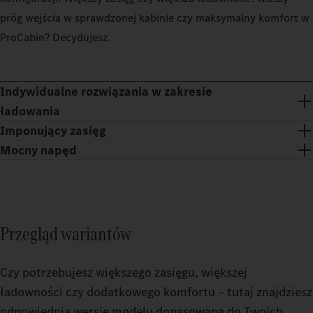
próg wejścia w sprawdzonej kabinie czy maksymalny komfort w
100_PERCENT
100_
ProCabin? Decydujesz.
EXTERIOR_TEMPERATURE
20
EXTER
CELSIUS_DEGREE
Indywidualne rozwiązania w zakresie
OPERATIONAL_AREA
OPERA
ładowania
REGIONAL
LONG_DISTANCE
REGI
Imponujący zasięg
Kalkul
Mocny napęd
Kalkul
DOCI
Dopasowane rozwiązanie dla twojego biznesu: dzięki odpowiedniemu
ESTIMATED_RANGE
EST
rozwiązaniu w zakresie ładowania TruckCharge optymalnie integruje
DOCI
twoje eTrucks z twoimi procesami i zapewnia niezawodne działanie
Kalkul
urządzenia zasilania energią.
Sprawdź
Kalkul
DOCI
pojemno
Sprawdź
Przegląd wariantów
DOCI
pojemnoś
Sprawdź
Czy potrzebujesz większego zasięgu, większej
pojemno
Określ t
0
ładowności czy dodatkowego komfortu – tutaj znajdziesz
pojemno
odpowiednią wersję modelu dopasowaną do Twoich