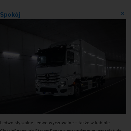
Spokój
Ledwo słyszalne, ledwo wyczuwalne – także w kabinie
ClassicSpace lub StreamSpace o sprawdzonym wzornictwie