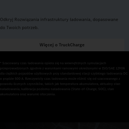
Odkryj Rozwiązania infrastruktury ładowania, dopasowane
do Twoich potrzeb.
Więcej o TruckCharge
* Szacowany czas ładowania opiera się na wewnętrznych symulacjach 
przeprowadzonych zgodnie z warunkami ramowymi określonymi w ISO/SAE 12906 
dla ciężkich pojazdów użytkowych przy standardowej stacji szybkiego ładowania DC 
o prądzie 500 A. Rzeczywisty czas ładowania może różnić się od szacowanego z 
powodu licznych czynników, takich jak temperatura akumulatora, aktualny stan 
naładowania, kalibracja poziomu naładowania (State-of-Charge, SOC), stan 
akumulatora oraz warunki otoczenia.