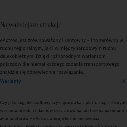
BATTERY_CAPACITY
Najważniejsze atrakcje
400_KWH
600_KWH
eActros jest zrównoważony i rentowny – i to zarówno w
ruchu regionalnym, jak i w międzynarodowym ruchu
dalekobieżnym. Dzięki różnorodnym wariantom
MODEL
pojazdów dla niemal każdego zadania transportowego
EACTROS_600_PROCABIN_TRACTO
znajdzie się odpowiednie rozwiązanie.
Warianty
TRAILER
TRAIL
DRY_BOX
REFRIGERATED
DRY_
Czy jako ciągnik siodłowy czy ciężarówka z platformą, z różnymi
wariantami kabin i dachów oraz z dwoma lub trzema pakietami
LOAD_CAPACITY
LOAD_
akumulatorów – eActros oferuje liczne możliwości
10_PERCENT
50_PERCENT
10_P
konfiguracji. Większy zasięg czy większa ładowność? Niższy