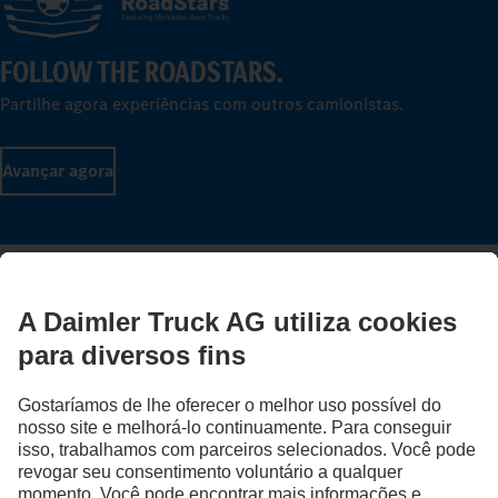
FOLLOW THE ROADSTARS.
Partilhe agora experiências com outros camionistas.
Avançar agora
Fornecedor
Proteção de Dados
Avisos Legais
EU Data Act
Lei dos Serviços Digitais