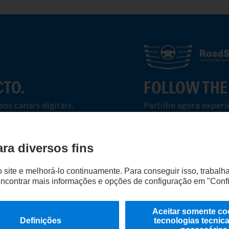
CTO.
FOLLOW THE
s canais digitais.
Partilhe agora exper
Avançar agora
EU Data Act
Lei dos Serviços Digitais
Proteção de Dados Assistência em 