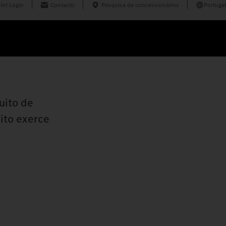
int Login
Contacto
Pesquisa de concessionários
Portugal
uito de
ito exerce