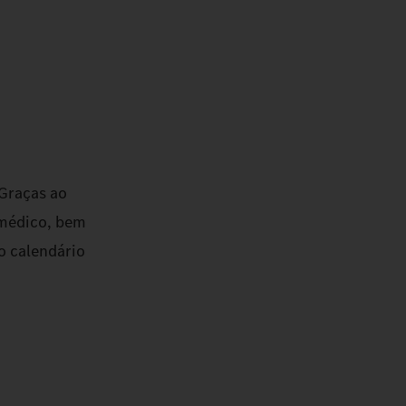
 Graças ao
 médico, bem
o calendário