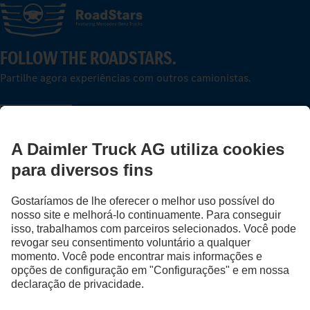
FOLLOW THE ROADSTARS.
Partilhe agora experiências com outros camionistas.
Avançar agora
Fornecedor
Proteção de Dados
Avisos Legais
EU Data Act
Lei dos Serviços Digitais