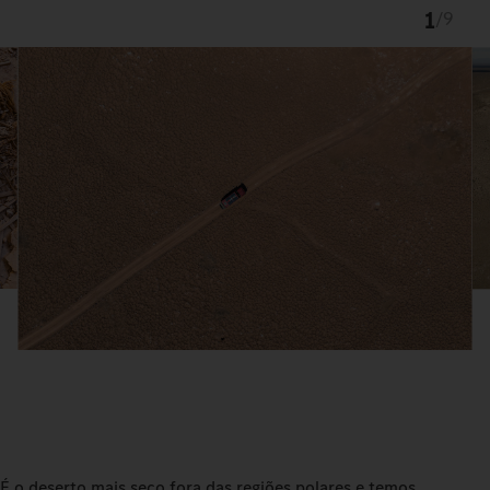
1
/
9
É o deserto mais seco fora das regiões polares e temos