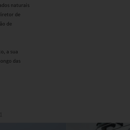
ados naturais
diretor de
ão de
o, a sua
longo das
1