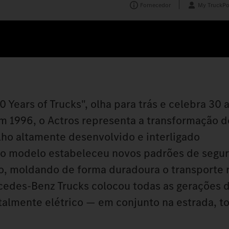
Fornecedor
My TruckPo
 Years of Trucks", olha para trás e celebra 30 
m 1996, o Actros representa a transformação 
ho altamente desenvolvido e interligado
, o modelo estabeleceu novos padrões de segu
ção, moldando de forma duradoura o transporte 
edes‑Benz Trucks colocou todas as gerações 
talmente elétrico — em conjunto na estrada, t