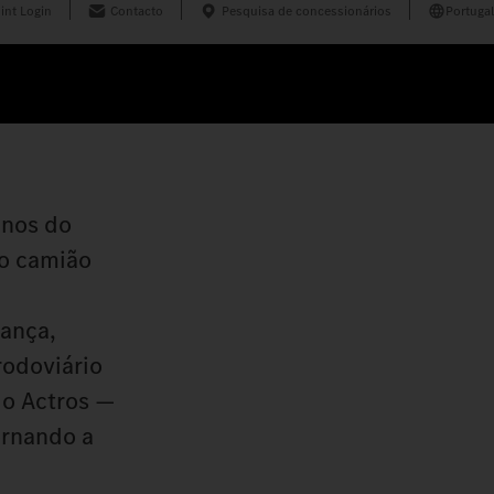
int Login
Contacto
Pesquisa de concessionários
Portugal
anos do
do camião
rança,
rodoviário
do Actros —
ornando a