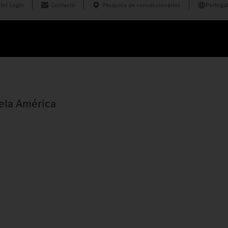
int Login
Contacto
Pesquisa de concessionários
Portugal
ela América