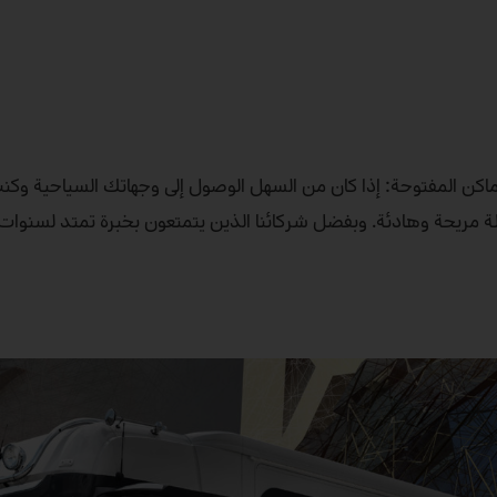
الأماكن المفتوحة: إذا كان من السهل الوصول إلى وجهاتك السياحية و
ة، فإن Mercedes‑Benz Trucks توفر لك رحلة مريحة وهادئة. وبفضل شركائنا الذين يتمتعون بخبرة تمتد ل