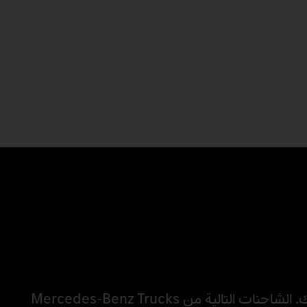
مع خيارات التجهيز المختلفة، ستكون مستعدًا لأداء لمهامك. الشاحنات التالية من Mercedes‑Benz Trucks