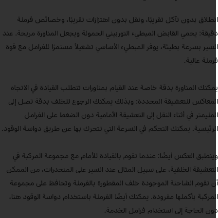
نطلاق بدون تآكل تقريبًا، ونقل بدون اهتزازات تقريبًا، وخصائص فرملة
قيقة: يحمي القابض المبطيء التوربيني الحمولة ويجعل المناورة مريحة. عند
لسير بسرعة بطيئة، يوفر المبطيء الأساسي تشغيلاً مستمرًا للفرامل مع قوة
رملة عالية.
مكنك المناورة بدقة خاصة عند القيام بمناورات تتطلب القيادة في الاتجاه
لمعاكس للتعشيقة المحددة: وبذلك يمكنك الرجوع للخلف بدقة تصل إلى
لمليمتر في أثناء النقل إلى التعشيقة الأمامية دون الضغط على الفرامل
لرئيسية. يمكنك التحكم في السرعة التي تتحرك بها عن طريق دواسة الوقود.
ينطبق العكس أيضًا: عندما تقوم بالقيادة للأمام مع مجموعة المركبة في
لتعشيقة الخلفية، على سبيل المثال عند السير على المنحدرات، من الممكن
ن تقوم الشاحنة الموجودة خلف المقطورة بالفرملة وتحافظ على مجموعة
لمركبة بأكملها مفرودة. يمكنك أيضًا الفرملة باستخدام دواسة الوقود هنا،
ون الحاجة إلى استخدام فرامل الخدمة.