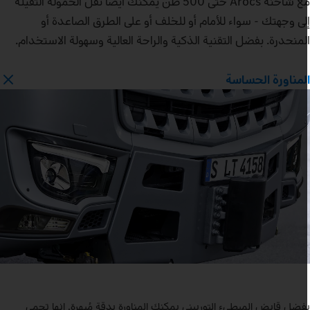
مع شاحنة Arocs حتى 500 طن يمكنك أيضًا نقل الحمولة الثقيلة
لى وجهتك - سواء للأمام أو للخلف أو على الطرق الصاعدة أو
لمنحدرة. بفضل التقنية الذكية والراحة العالية وسهولة الاستخدام.
لمناورة الحساسة
فضل قابض المبطيء التوربيني يمكنك المناورة بدقة مُبهرة. إنها تحمي