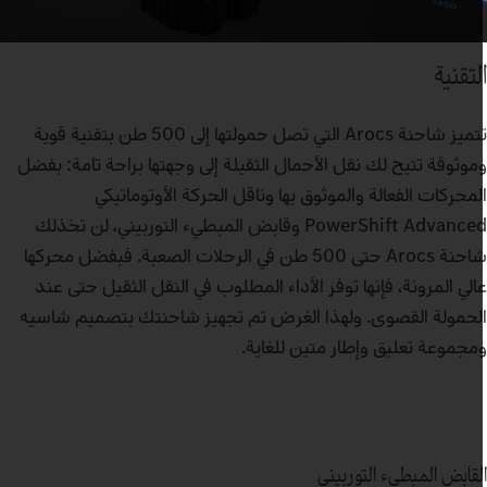
لتقنية
تتميز شاحنة Arocs التي تصل حمولتها إلى 500 طن بتقنية قوية
موثوقة تتيح لك نقل الأحمال الثقيلة إلى وجهتها براحة تامة: بفضل
لمحركات الفعالة والموثوق بها وناقل الحركة الأوتوماتيكي
PowerShift Advanced وقابض المبطيء التوربيني، لن تخذلك
شاحنة Arocs حتى 500 طن في الرحلات الصعبة. فبفضل محركها
الي المرونة، فإنها توفر الأداء المطلوب في النقل الثقيل حتى عند
لحمولة القصوى. ولهذا الغرض تم تجهيز شاحنتك بتصميم شاسيه
مجموعة تعليق وإطار متين للغاية.
لقابض المبطيء التوربيني