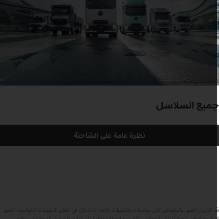
ميع السلاسل
نظرة عامة على الشاحنة
د تحتوي الصور والنصوص على ملحقات وتجهيزات خاصة لا تدخل في نطاق التجهيزات القياسية. الصور
لمعروضة هي مجرد أمثلة ولا تعكس بالضرورة الحالة الفعلية للمركبات الأصلية. قد يختلف مظهر