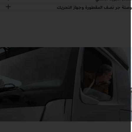
صلة جر نصف المقطورة وجهاز التحريك