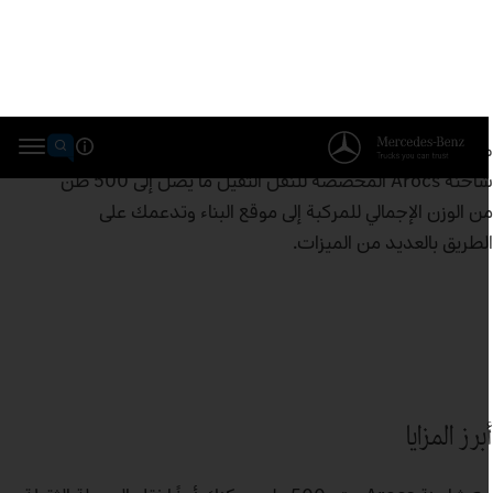
حنة Arocs حتى 500 طن
ذه الشاحنة تسهل عليك الأمور عندما تصبح صعبة: تنقل
شاحنة Arocs المخصصة للنقل الثقيل ما يصل إلى 500 طن
ن الوزن الإجمالي للمركبة إلى موقع البناء وتدعمك على
لطريق بالعديد من الميزات.
برز المزايا