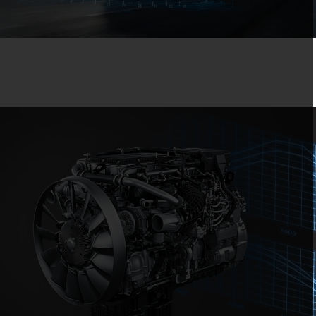
ذا كانت مهامك تستغرق أكثر من يوم واحد، فيمكنك أيضًا الاختيار من بين
ارين واسعين مع طرز المقصورة StreamSpace وBigSpace.
واء كنت تقود شاحنة فارغة أو محملة بأحمال ثقيلة عبر التضاريس الصعبة
لموقع بناء: مع ثلاثة أوضاع قيادة قابلة للتحديد، A‑STANDARD
وA‑ECONOMY وA‑HEAVY أو برنامج القيادة MANUAL، تتوفر عدة
يارات لمساعدتك على قيادة شاحنة النقل الثقيل بدقة أكبر.