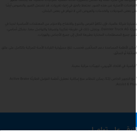
لشاحنات الأصلية عن هذه الصور. نحتفظ بالحق في إجراء تغييرات. قد تشتمل الصور والنصوص أيضًا
لى بعض الموديلات والخدمات والعروض التي لا تتوافر في بعض البلدان.
اعتبارنا شركة عالمية، فإن تكافؤ الفرص والتنوع والانفتاح والاحترام من المعتقدات الأساسية لدينا في
شركة Daimler Truck AG. ويتجلى ذلك في طريقة تفكيرنا وتصرفنا والتواصل معنا. بشكل أساسي،
شير جميع المصطلحات المختارة بطبيعة الحال إلى جميع الأجناس والهويات.
مكن لأنظمة المساعدة دعم السائقين فحسب. تقع مسؤولية القيادة الآمنة للمركبة بالكامل على عاتق
لسائقة أو السائق.
قياسية في الاتحاد الأوروبي، لتهيئات مركبة معينة.
مع التجهيز الخاص S2J، يمكن للنظام منع إمكانية تعطيل أنظمة الفرامل الطارئة Active Brake
Assist 6 Plus
نبقى على تواصل.