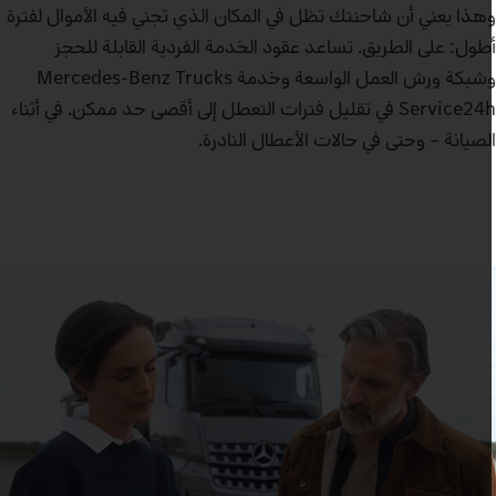
هذا يعني أن شاحنتك تظل في المكان الذي تجني فيه الأموال لفترة
طول: على الطريق. تساعد عقود الخدمة الفردية القابلة للحجز
وشبكة ورش العمل الواسعة وخدمة Mercedes-Benz Trucks
Service24h في تقليل فترات التعطل إلى أقصى حد ممكن. في أثناء
لصيانة – وحتى في حالات الأعطال النادرة.