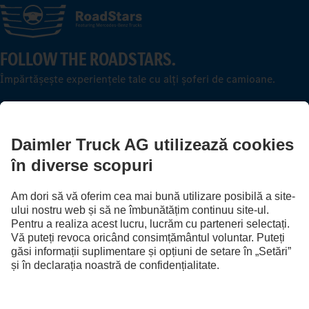
FOLLOW THE ROADSTARS.
Împărtășește experiențele tale cu alți șoferi de camioane.
Intrare în sistem
Furnizor
Protecţia Datelor
Termeni Legali
EU Data Act