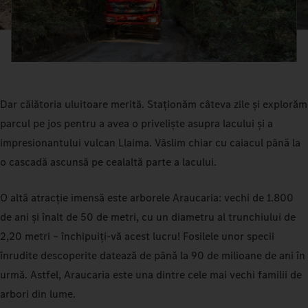
Dar călătoria uluitoare merită. Staționăm câteva zile și explorăm
parcul pe jos pentru a avea o priveliște asupra lacului și a
impresionantului vulcan Llaima. Vâslim chiar cu caiacul până la
o cascadă ascunsă pe cealaltă parte a lacului.
O altă atracție imensă este arborele Araucaria: vechi de 1.800
de ani și înalt de 50 de metri, cu un diametru al trunchiului de
2,20 metri – închipuiți-vă acest lucru! Fosilele unor specii
înrudite descoperite datează de până la 90 de milioane de ani în
urmă. Astfel, Araucaria este una dintre cele mai vechi familii de
arbori din lume.