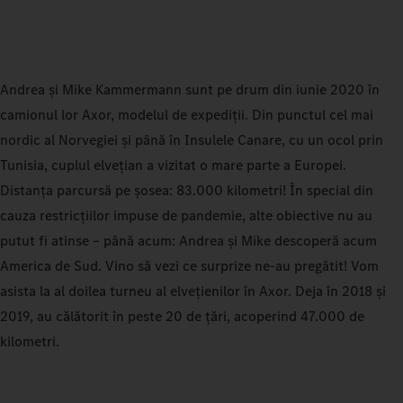
Andrea și Mike Kammermann sunt pe drum din iunie 2020 în
camionul lor Axor, modelul de expediții. Din punctul cel mai
nordic al Norvegiei și până în Insulele Canare, cu un ocol prin
Tunisia, cuplul elvețian a vizitat o mare parte a Europei.
Distanța parcursă pe șosea: 83.000 kilometri! În special din
cauza restricțiilor impuse de pandemie, alte obiective nu au
putut fi atinse – până acum: Andrea și Mike descoperă acum
America de Sud. Vino să vezi ce surprize ne-au pregătit! Vom
asista la al doilea turneu al elvețienilor în Axor. Deja în 2018 și
2019, au călătorit în peste 20 de țări, acoperind 47.000 de
kilometri.