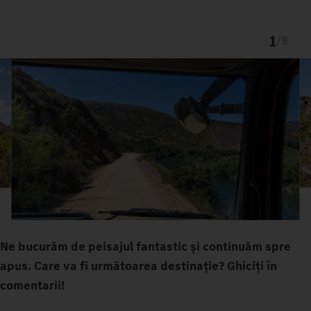
1
/
8
Ne bucurăm de peisajul fantastic și continuăm spre
apus. Care va fi următoarea destinație? Ghiciți în
comentarii!