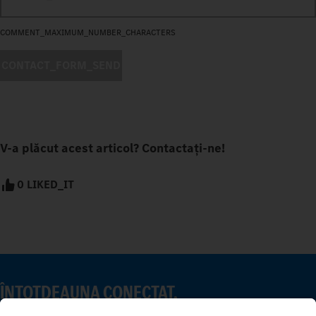
COMMENT_MAXIMUM_NUMBER_CHARACTERS
CONTACT_FORM_SEND
V-a plăcut acest articol? Contactați-ne!
0 LIKED_IT
ÎNTOTDEAUNA CONECTAT.
Descoperă Mercedes-Benz Trucks pe canalele noastre