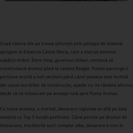
După câteva zile pe trasee pitorești prin peisajul de toamnă
ajungem la Estancia Caleta Maria, care a marcat anterior
capătul străzii. Între timp, guvernul chilian continuă să
construiască drumul până la canalul Beagle. Putem parcurge o
porțiune scurtă a noii secțiuni până când șoseaua este închisă
din cauza lucrărilor de construcție, așadar nu ne rămâne altceva
decât să ne întoarcem pe aceeași rută spre Punta Arenas.
Cu toate acestea, a meritat, deoarece regiunea se află pe lista
noastră cu Top 5 locații preferate. Când pornim pe drumul de
întoarcere, trecătorile sunt complet albe, deoarece a nins în