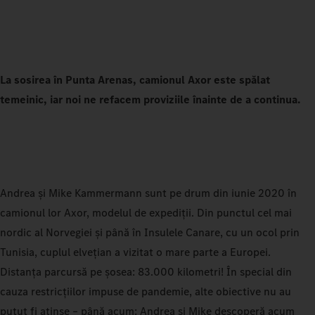
La sosirea în Punta Arenas, camionul Axor este spălat
temeinic, iar noi ne refacem proviziile înainte de a continua.
Andrea și Mike Kammermann sunt pe drum din iunie 2020 în
camionul lor Axor, modelul de expediții. Din punctul cel mai
nordic al Norvegiei și până în Insulele Canare, cu un ocol prin
Tunisia, cuplul elvețian a vizitat o mare parte a Europei.
Distanța parcursă pe șosea: 83.000 kilometri! În special din
cauza restricțiilor impuse de pandemie, alte obiective nu au
putut fi atinse – până acum: Andrea și Mike descoperă acum