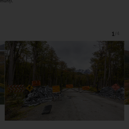
munți.
1
/
4