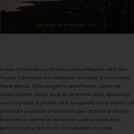
A doua zi traversăm cu feribotul șoseaua Magellan către Țara
Focului. Traversarea este neobișnuit de liniștită și, prin urmare,
foarte plăcută. Când ajungem în satul Porvenir, pornim pe
drumul asfaltat. Totuși, acest lux se termină rapid, deoarece la
scurt timp după ce părăsim satul, ne așteaptă numai drumuri de
pietriș fără posibilități de alimentare, pe o distanță de 800 km.
Însă avem un obiectiv în fața ochilor: capătul străzii de pe
partea chiliană a Țării de Foc. În comparație cu partea