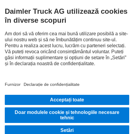
digitale.
FOLLOW THE ROADSTARS.
Împărtășește experiențele tale cu alți șoferi de camioane.
Intrare în sistem
Furnizor