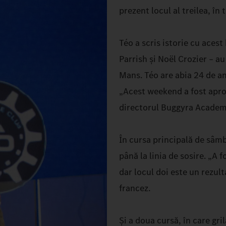
prezent locul al treilea, în 
Téo a scris istorie cu acest 
Parrish și Noël Crozier – a
Mans. Téo are abia 24 de an
„Acest weekend a fost apro
directorul Buggyra Academ
În cursa principală de sâmbă
până la linia de sosire. „A 
dar locul doi este un rezu
francez.
Și a doua cursă, în care gri