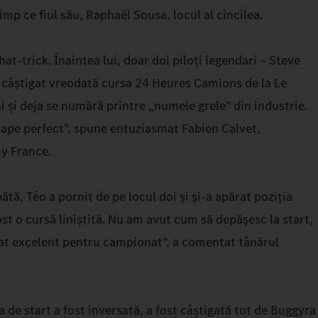
timp ce fiul său, Raphaël Sousa, locul al cincilea.
hat-trick. Înaintea lui, doar doi piloți legendari – Steve
u câștigat vreodată cursa 24 Heures Camions de la Le
i și deja se numără printre „numele grele” din industrie.
ape perfect”, spune entuziasmat Fabien Calvet,
y France.
tă, Téo a pornit de pe locul doi și și-a apărat poziția
fost o cursă liniștită. Nu am avut cum să depășesc la start,
ltat excelent pentru campionat”, a comentat tânărul
la de start a fost inversată, a fost câștigată tot de Buggyra