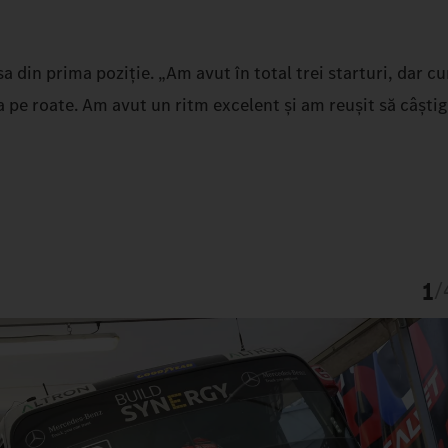
a din prima poziție. „Am avut în total trei starturi, dar c
ca pe roate. Am avut un ritm excelent și am reușit să câști
1
/