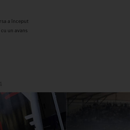
ursa a început
g cu un avans
4