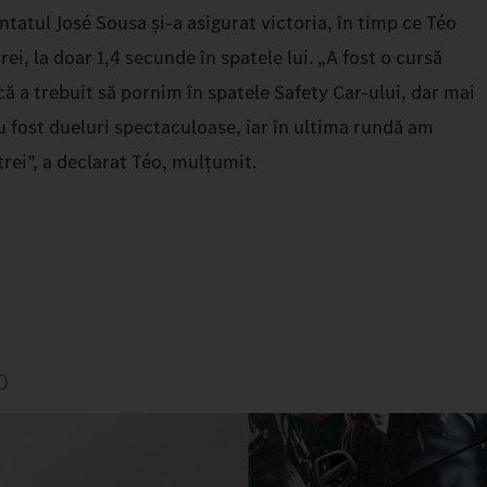
atul José Sousa și-a asigurat victoria, în timp ce Téo
rei, la doar 1,4 secunde în spatele lui. „A fost o cursă
ă a trebuit să pornim în spatele Safety Car-ului, dar mai
u fost dueluri spectaculoase, iar în ultima rundă am
trei”, a declarat Téo, mulțumit.
0