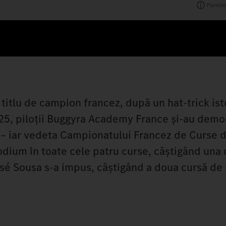
Furnizo
titlu de campion francez, după un hat-trick isto
25, piloții Buggyra Academy France și-au demo
ri – iar vedeta Campionatului Francez de Curse 
dium în toate cele patru curse, câștigând una d
 José Sousa s-a impus, câștigând a doua cursă d