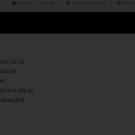
r
Contact
Career
Căutare reprezentanțe
România
ric la Le
nstrat
de
intre ele și
e sâmbătă.