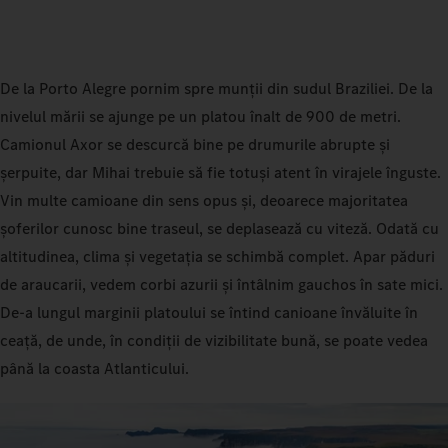
De la Porto Alegre pornim spre munții din sudul Braziliei. De la
nivelul mării se ajunge pe un platou înalt de 900 de metri.
Camionul Axor se descurcă bine pe drumurile abrupte și
șerpuite, dar Mihai trebuie să fie totuși atent în virajele înguste.
Vin multe camioane din sens opus și, deoarece majoritatea
șoferilor cunosc bine traseul, se deplasează cu viteză. Odată cu
altitudinea, clima și vegetația se schimbă complet. Apar păduri
de araucarii, vedem corbi azurii și întâlnim gauchos în sate mici.
De-a lungul marginii platoului se întind canioane învăluite în
ceață, de unde, în condiții de vizibilitate bună, se poate vedea
până la coasta Atlanticului.