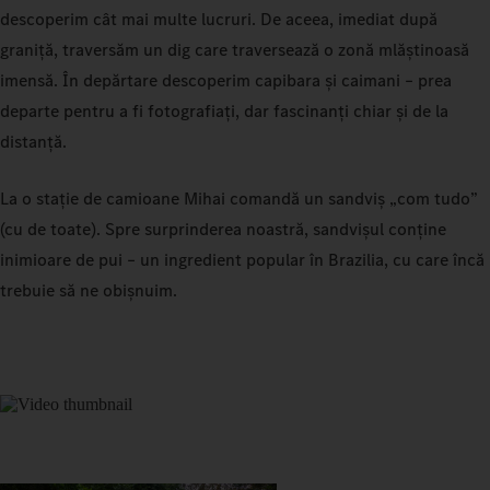
descoperim cât mai multe lucruri. De aceea, imediat după
graniță, traversăm un dig care traversează o zonă mlăștinoasă
imensă. În depărtare descoperim capibara și caimani – prea
departe pentru a fi fotografiați, dar fascinanți chiar și de la
distanță.
La o stație de camioane Mihai comandă un sandviș „com tudo”
(cu de toate). Spre surprinderea noastră, sandvișul conține
inimioare de pui – un ingredient popular în Brazilia, cu care încă
trebuie să ne obișnuim.