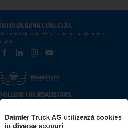
ÎNTOTDEAUNA CONECTAT.
Descoperă Mercedes-Benz Trucks pe canalele noastre
digitale.
FOLLOW THE ROADSTARS.
Împărtășește experiențele tale cu alți șoferi de camioane.
Intrare în sistem