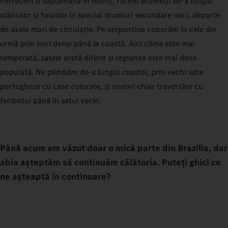
Petrecem o săptămână în munți, facem drumeții de-a lungul
stâncilor și folosim în special drumuri secundare mici, departe
de axele mari de circulație. Pe serpentine coborâm în cele din
urmă prin nori denși până la coastă. Aici clima este mai
temperată, satele arată diferit și regiunea este mai dens
populată. Ne plimbăm de-a lungul coastei, prin vechi sate
portugheze cu case colorate, și uneori chiar traversăm cu
feribotul până în satul vecin.
Până acum am văzut doar o mică parte din Brazilia, dar
abia așteptăm să continuăm călătoria. Puteți ghici ce
ne așteaptă în continuare?