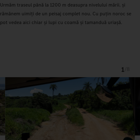
Urmăm traseul până la 1200 m deasupra nivelului mării.
și
rămânem uimiți de un peisaj complet nou. Cu puțin noroc se
pot vedea aici chiar și
lupi cu coamă și tamanduă uriașă.
1
/
8