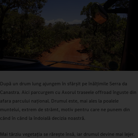
După un drum lung ajungem în sfârșit pe înălțimile Serra da
Canastra. Aici parcurgem cu Axorul traseele offroad înguste din
afara parcului național. Drumul este, mai ales la poalele
muntelui, extrem de strâmt, motiv pentru care ne punem din
când în când la îndoială decizia noastră.
Mai târziu vegetația se rărește însă, iar drumul devine mai lejer.