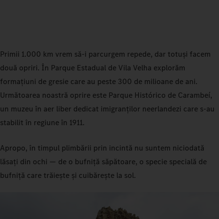
Primii 1.000 km vrem să-i parcurgem repede, dar totuși facem
două opriri. În Parque Estadual de Vila Velha explorăm
formațiuni de gresie care au peste 300 de milioane de ani.
Următoarea noastră oprire este Parque Histórico de Carambeí,
un muzeu în aer liber dedicat imigranților neerlandezi care s-au
stabilit în regiune în 1911.
Apropo, în timpul plimbării prin incintă nu suntem niciodată
lăsați din ochi — de o bufniță săpătoare, o specie specială de
bufniță care trăiește și cuibărește la sol.