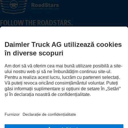
FOLLOW THE ROADSTARS.
Împărtășește experiențele tale cu alți șoferi de camioane.
Intrare în sistem
Furnizor
Protecţia Datelor
Termeni Legali
EU Data Act
Protecţia Datelor serviciu depanare