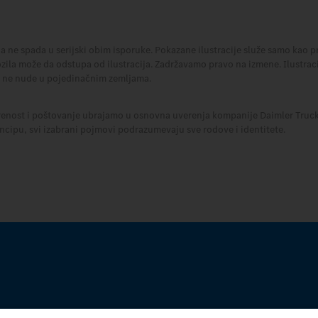
ja ne spada u serijski obim isporuke. Pokazane ilustracije služe samo kao p
ozila može da odstupa od ilustracija. Zadržavamo pravo na izmene. Ilustracij
se ne nude u pojedinačnim zemljama.
enost i poštovanje ubrajamo u osnovna uverenja kompanije Daimler Truck
cipu, svi izabrani pojmovi podrazumevaju sve rodove i identitete.