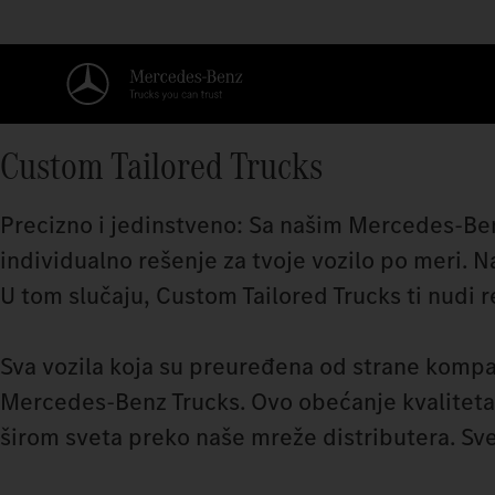
Custom Tailored Trucks
Precizno i jedinstveno: Sa našim Mercedes‑Be
individualno rešenje za tvoje vozilo po meri. N
U tom slučaju, Custom Tailored Trucks ti nudi r
Sva vozila koja su preuređena od strane komp
Mercedes‑Benz Trucks. Ovo obećanje kvaliteta s
širom sveta preko naše mreže distributera. S