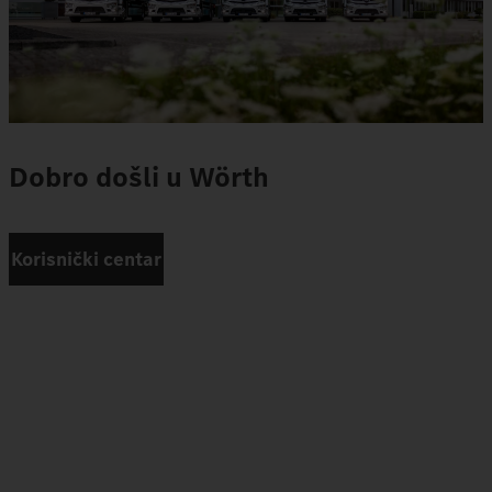
Dobro došli u Wörth
Korisnički centar