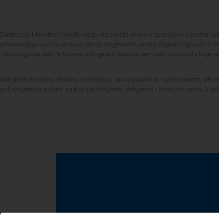
Ilustracije i tekstovi takođe mogu da sadrže pribor i specijalnu opremu ko
predstavljaju nužno stvarno stanje originalnih vozila. Izgled originalnih v
tako mogu da sadrže tipove, usluge održavanja, servise i proizvode koje 
Kao međunarodno aktivno preduzeće, ravnopravnost, raznovrsnost, otvor
pokazujemo u načinu na koji razmišljamo, delujemo i komuniciramo. U prin