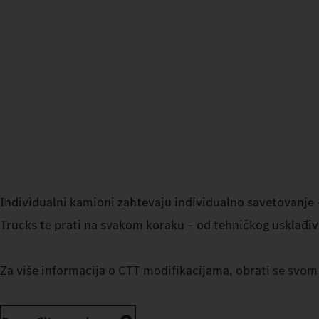
Individualni kamioni zahtevaju individualno savetovanje 
Trucks te prati na svakom koraku – od tehničkog usklađiv
Za više informacija o CTT modifikacijama, obrati se sv