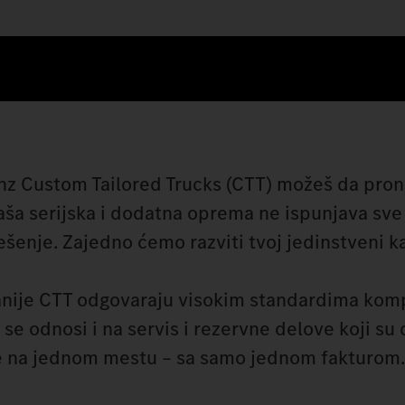
nz Custom Tailored Trucks (CTT) možeš da pro
aša serijska i dodatna oprema ne ispunjava sve 
ešenje. Zajedno ćemo razviti tvoj jedinstveni k
anije CTT odgovaraju visokim standardima kom
e odnosi i na servis i rezervne delove koji su
ve na jednom mestu – sa samo jednom fakturom.