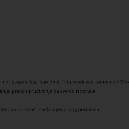
– i pristup na bazi saradnje. Tvoj prodavac kompanije Me
anja, preko naručivanja pa sve do isporuke.
om Mercedes‑Benz Trucks ugovornog prodavca.