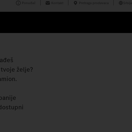
Ponuđač
Kontakt
Pretraga prodavaca
Srbija
nađeš
tvoje želje?
amion.
panije
 dostupni