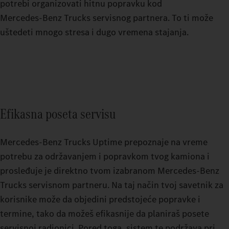
potrebi organizovati hitnu popravku kod
Mercedes‑Benz Trucks servisnog partnera. To ti može
uštedeti mnogo stresa i dugo vremena stajanja.
Efikasna poseta servisu
Mercedes-Benz Trucks Uptime prepoznaje na vreme
potrebu za održavanjem i popravkom tvog kamiona i
prosleđuje je direktno tvom izabranom Mercedes-Benz
Trucks servisnom partneru. Na taj način tvoj savetnik za
korisnike može da objedini predstojeće popravke i
termine, tako da možeš efikasnije da planiraš posete
servisnoj radionici. Pored toga, sistem te podržava pri