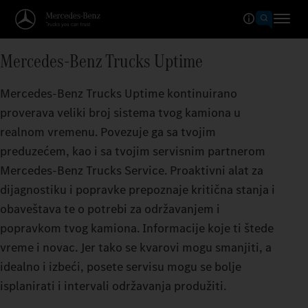
Mercedes-Benz Trucks Uptime
Mercedes‑Benz Trucks Uptime kontinuirano
proverava veliki broj sistema tvog kamiona u
realnom vremenu. Povezuje ga sa tvojim
preduzećem, kao i sa tvojim servisnim partnerom
Mercedes‑Benz Trucks Service. Proaktivni alat za
dijagnostiku i popravke prepoznaje kritična stanja i
obaveštava te o potrebi za održavanjem i
popravkom tvog kamiona. Informacije koje ti štede
vreme i novac. Jer tako se kvarovi mogu smanjiti, a
idealno i izbeći, posete servisu mogu se bolje
isplanirati i intervali održavanja produžiti.