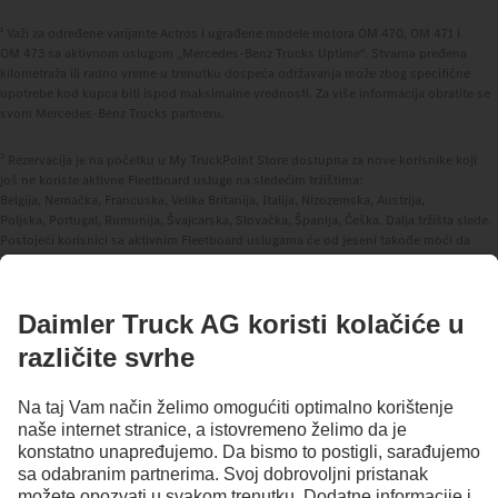
1
Važi za određene varijante Actros i ugrađene modele motora OM 470, OM 471 i
OM 473 sa aktivnom uslugom „Mercedes‑Benz Trucks Uptime“. Stvarna pređena
kilometraža ili radno vreme u trenutku dospeća održavanja može zbog specifične
upotrebe kod kupca biti ispod maksimalne vrednosti. Za više informacija obratite se
svom Mercedes‑Benz Trucks partneru.
2
Rezervacija je na početku u My TruckPoint Store dostupna za nove korisnike koji
još ne koriste aktivne Fleetboard usluge na sledećim tržištima:
Belgija, Nemačka, Francuska, Velika Britanija, Italija, Nizozemska, Austrija,
Poljska, Portugal, Rumunija, Švajcarska, Slovačka, Španija, Češka. Dalja tržišta slede.
Postojeći korisnici sa aktivnim Fleetboard uslugama će od jeseni takođe moći da
rezervišu preko My TruckPoint Store.
OSTANI U KONTAKTU.
Otkrij Mercedes‑Benz Trucks na našim digitalnim kanalima.