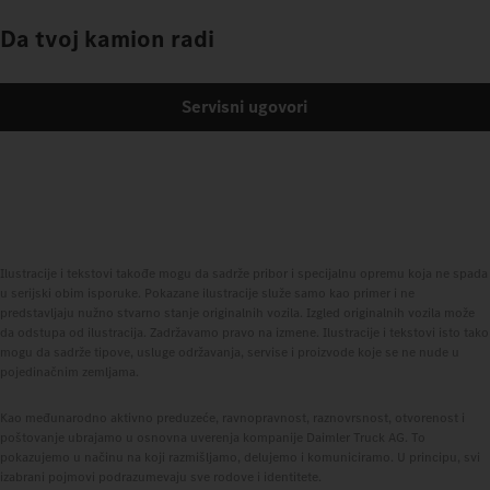
Da tvoj kamion radi
Servisni ugovori
Ilustracije i tekstovi takođe mogu da sadrže pribor i specijalnu opremu koja ne spada
u serijski obim isporuke. Pokazane ilustracije služe samo kao primer i ne
predstavljaju nužno stvarno stanje originalnih vozila. Izgled originalnih vozila može
da odstupa od ilustracija. Zadržavamo pravo na izmene. Ilustracije i tekstovi isto tako
mogu da sadrže tipove, usluge održavanja, servise i proizvode koje se ne nude u
pojedinačnim zemljama.
Kao međunarodno aktivno preduzeće, ravnopravnost, raznovrsnost, otvorenost i
poštovanje ubrajamo u osnovna uverenja kompanije Daimler Truck AG. To
pokazujemo u načinu na koji razmišljamo, delujemo i komuniciramo. U principu, svi
izabrani pojmovi podrazumevaju sve rodove i identitete.