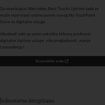
Za nove kupce: Mercedes-Benz Trucks Uptime sada se
može rezervisati online putem novog My TruckPoint
Store za digitalne usluge.
Obezbedi sebi za samo nekoliko klikova prednosti
digitalne Uptime usluge: više preglednosti, manje
iznenađenja.²
Rezervišite ovde
Jednostavno integrisano