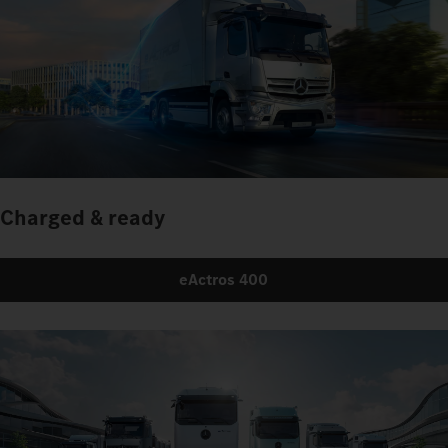
Charged & ready
eActros 400