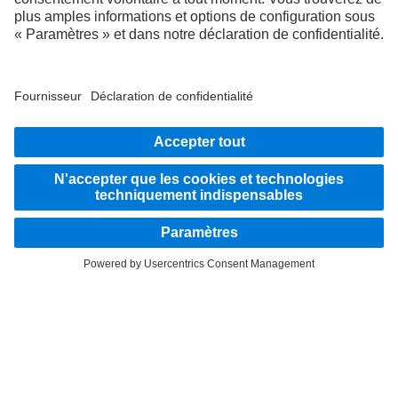
de ces illustrations. Sous réserve de modifications. Les illustrations et les textes
peuvent également contenir des modèles, des prestations d'assistance, des services
et des produits qui ne sont pas proposés dans certains pays.
En tant qu'entreprise active à l'échelle internationale, l'égalité des chances, la
diversité, l'ouverture d'esprit et le respect font partie des convictions fondamentales
de Daimler Truck AG. Nous le montrons dans notre façon de penser, d'agir et de
communiquer. En principe, tous les termes choisis incluent évidemment tous les
sexes et toutes les identités.
RESTEZ EN CONTACT.
Découvrez Mercedes‑Benz Trucks sur nos canaux
numériques.