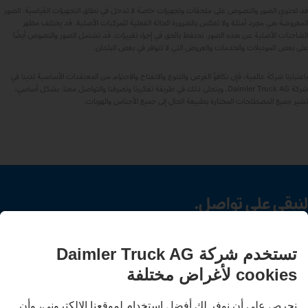
قد تحتوي الصور والنصوص على ملحقات وتجهيزات خاصة لا تدخل في نطاق التجهيزات القياسية. الصور
المعروضة هي مجرد أمثلة ولا تعكس بالضرورة الحالة الفعلية للمركبات الأصلية. قد يختلف مظهر
الشاحنات الأصلية عن هذه الصور. نحتفظ بالحق في إجراء تغييرات. قد تشتمل الصور والنصوص أيضًا
على بعض الموديلات والخدمات والعروض التي لا تتوافر في بعض البلدان.
باعتبارنا شركة عالمية، فإن تكافؤ الفرص والتنوع والانفتاح والاحترام من المعتقدات الأساسية لدينا في
شركة Daimler Truck AG. ويتجلى ذلك في طريقة تفكيرنا وتصرفنا والتواصل معنا. بشكل أساسي،
تشير جميع المصطلحات المختارة بطبيعة الحال إلى جميع الأجناس والهويات.
لنبقى على تواصل.
اكتشف Mercedes‑Benz Trucks على قنواتنا الرقمية.