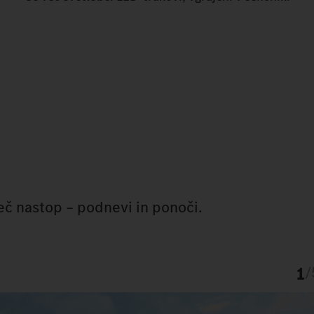
čeč nastop – podnevi in ponoči.
1
/