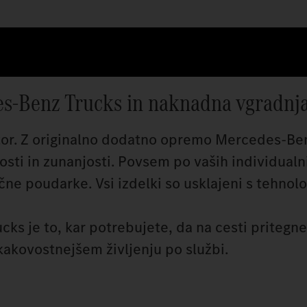
s‑Benz Trucks in naknadna vgradnj
stor. Z originalno dodatno opremo Mercedes‑Be
sti in zunanjosti. Povsem po vaših individualni
čne poudarke. Vsi izdelki so usklajeni s tehnolo
s je to, kar potrebujete, da na cesti pritegn
 kakovostnejšem življenju po službi.