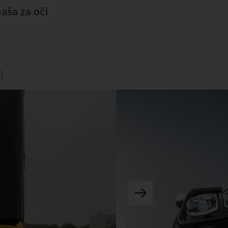
aša za oči
8