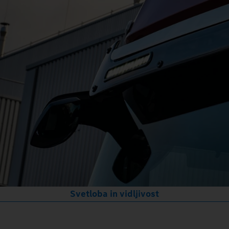
Svetloba in vidljivost