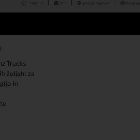
Ponudnik
Stik
Iskanje trgovcev
Slovenija
a
nz Trucks
h željah: za
gijo in
ete