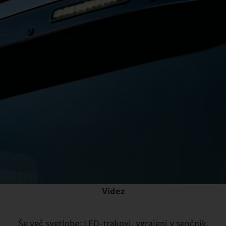
Videz
Še več svetlobe: LED-trakovi, vgrajeni v senčnik.