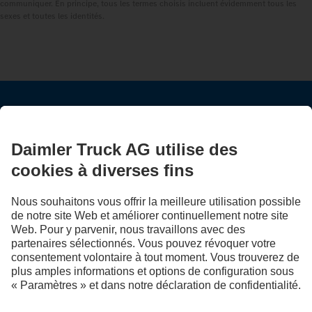
communiquer. En principe, tous les termes choisis incluent évidemment tous les
sexes et toutes les identités.
RESTEZ EN CONTACT.
Découvrez Mercedes‑Benz Trucks sur nos canaux
numériques.
LANGUAGE
EN
FR