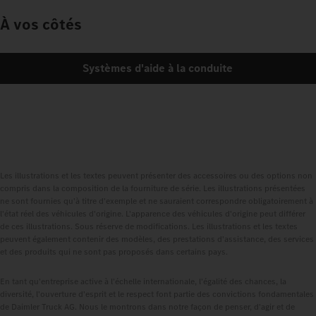
À vos côtés
Systèmes d'aide à la conduite
Les illustrations et les textes peuvent présenter des accessoires ou des options non
compris dans la composition de la fourniture de série. Les illustrations présentées
ne sont fournies qu'à titre d'exemple et ne sauraient correspondre obligatoirement à
l'état réel des véhicules d'origine. L'apparence des véhicules d'origine peut différer
de ces illustrations. Sous réserve de modifications. Les illustrations et les textes
peuvent également contenir des modèles, des prestations d'assistance, des services
et des produits qui ne sont pas proposés dans certains pays.
En tant qu'entreprise active à l'échelle internationale, l'égalité des chances, la
diversité, l'ouverture d'esprit et le respect font partie des convictions fondamentales
de Daimler Truck AG. Nous le montrons dans notre façon de penser, d'agir et de