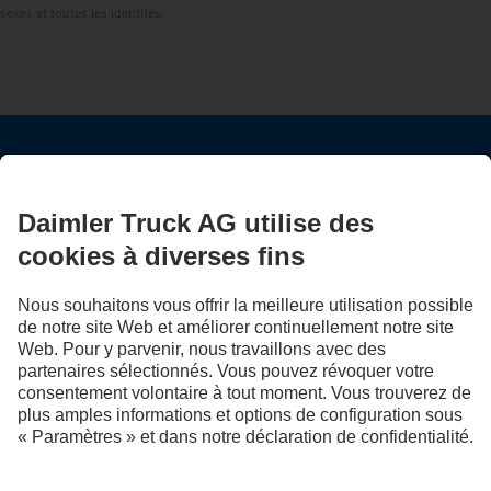
sexes et toutes les identités.
RESTEZ EN CONTACT.
Découvrez Mercedes‑Benz Trucks sur nos canaux
numériques.
LANGUAGE
EN
FR