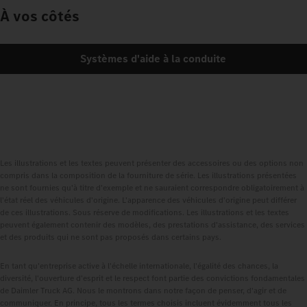
À vos côtés
Systèmes d'aide à la conduite
Les illustrations et les textes peuvent présenter des accessoires ou des options non
compris dans la composition de la fourniture de série. Les illustrations présentées
ne sont fournies qu'à titre d'exemple et ne sauraient correspondre obligatoirement à
l'état réel des véhicules d'origine. L'apparence des véhicules d'origine peut différer
de ces illustrations. Sous réserve de modifications. Les illustrations et les textes
peuvent également contenir des modèles, des prestations d'assistance, des services
et des produits qui ne sont pas proposés dans certains pays.
En tant qu'entreprise active à l'échelle internationale, l'égalité des chances, la
diversité, l'ouverture d'esprit et le respect font partie des convictions fondamentales
de Daimler Truck AG. Nous le montrons dans notre façon de penser, d'agir et de
communiquer. En principe, tous les termes choisis incluent évidemment tous les