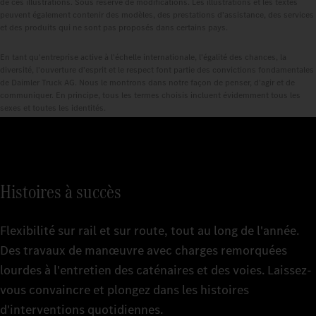
de ces illustrations. Sous réserve de modifications. Les illustrations et les textes
peuvent également contenir des modèles, des prestations d'assistance, des services
et des produits qui ne sont pas proposés dans certains pays.
En tant qu'entreprise active à l'échelle internationale, l'égalité des chances, la
diversité, l'ouverture d'esprit et le respect font partie des convictions fondamentales
de Daimler Truck AG. Nous le montrons dans notre façon de penser, d'agir et de
communiquer. En principe, tous les termes choisis incluent évidemment tous les
sexes et toutes les identités.
Histoires à succès
Flexibilité sur rail et sur route, tout au long de l'année.
Des travaux de manœuvre avec charges remorquées
lourdes à l'entretien des caténaires et des voies. Laissez-
vous convaincre et plongez dans les histoires
d'interventions quotidiennes.