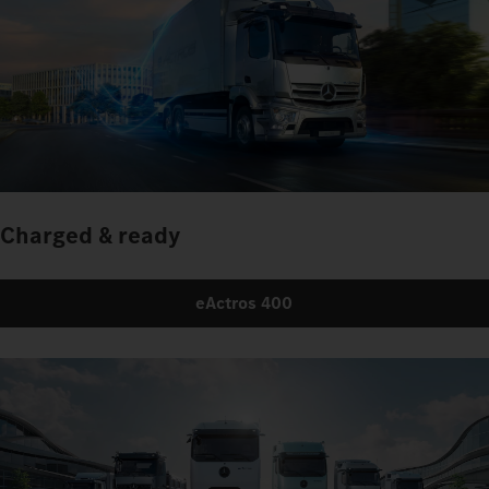
Charged & ready
eActros 400