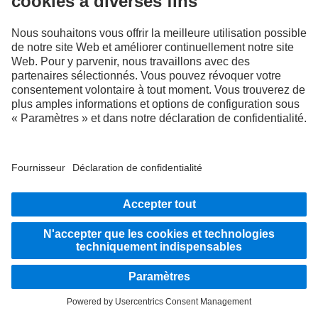
Les illustrations et les textes peuvent présenter des accessoires ou des options non
compris dans la composition de la fourniture de série. Les illustrations présentées
ne sont fournies qu'à titre d'exemple et ne sauraient correspondre obligatoirement à
l'état réel des véhicules d'origine. L'apparence des véhicules d'origine peut différer
de ces illustrations. Sous réserve de modifications. Les illustrations et les textes
peuvent également contenir des modèles, des prestations d'assistance, des services
et des produits qui ne sont pas proposés dans certains pays.
En tant qu'entreprise active à l'échelle internationale, l'égalité des chances, la
diversité, l'ouverture d'esprit et le respect font partie des convictions fondamentales
de Daimler Truck AG. Nous le montrons dans notre façon de penser, d'agir et de
communiquer. En principe, tous les termes choisis incluent évidemment tous les
sexes et toutes les identités.