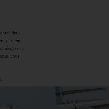
s entre deux
ent par leur
ne nécessaire
appui. Vous
4