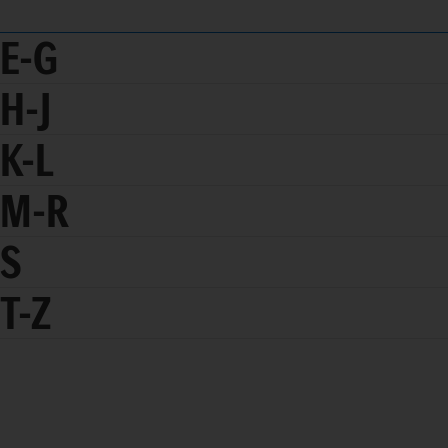
E-G
H-J
K-L
M-R
S
T-Z